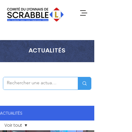
ACTUALITÉS
ACTUALITÉS
Voir tout