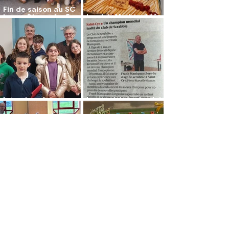
Fin de saison au SC
Lyon - Dimanche 5
Le club Madrigal fête
juillet 2026
son quart de siècle !
Interview de mars
Les activités du club
2026 : Sylvie Venet
de St Cyr
Une grille à croquer
Tournoi amical 2025 à
pour une joueuse
BEYNOST
passionnée
1
/
20