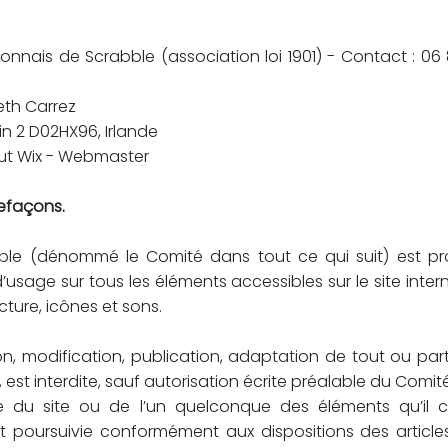
onnais de Scrabble (
association loi 1901)
- Contact : 06 
beth Carrez
lin 2 D02HX96, Irlande
ut Wix - Webmaster
refaçons.
le (dénommé le Comité dans tout ce qui suit) est prop
s d’usage sur tous les éléments accessibles sur le site int
cture, icônes et sons.
n, modification, publication, adaptation de tout ou par
, est interdite, sauf autorisation écrite préalable du Comité
ée du site ou de l’un quelconque des éléments qu’il
et poursuivie conformément aux dispositions des articl