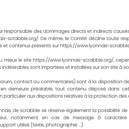
r responsable des dommages directs et indirects causés au 
is-scrabble.org/.
De même, le Comité décline toute respon
ns et contenus présents sur
https://www.lyonnais-scrabble
u mieux le site
https://www.lyonnais-scrabble.org/,
cepen
indésirables sont importées et installées sur son site à so
orum, contact ou commentaires) sont à la disposition des 
e en demeure préalable, tout contenu déposé dans cet
n particulier aux dispositions relatives à la protection de
nais de scrabble se réserve également la possibilité de
sateur, notamment en cas de message à caractère ra
upport utilisé (texte, photographie …).