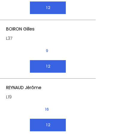
12
BOIRON Gilles
L37
9
12
REYNAUD Jérôme
L19
16
12