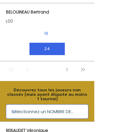
BELOUINEAU Bertrand
L00
10
24
Découvrez tous les joueurs non
classés (mais ayant disputé au moins
1 tournoi)
REBAUDET Véronique