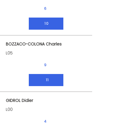
6
10
BOZZACO-COLONA Charles
L05
9
11
GIDROL Didier
L00
4