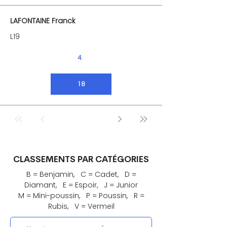
LAFONTAINE Franck
L19
4
18
CLASSEMENTS PAR CATÉGORIES
B = Benjamin, C = Cadet, D =
Diamant, E = Espoir, J = Junior
M = Mini-poussin, P = Poussin, R =
Rubis, V = Vermeil