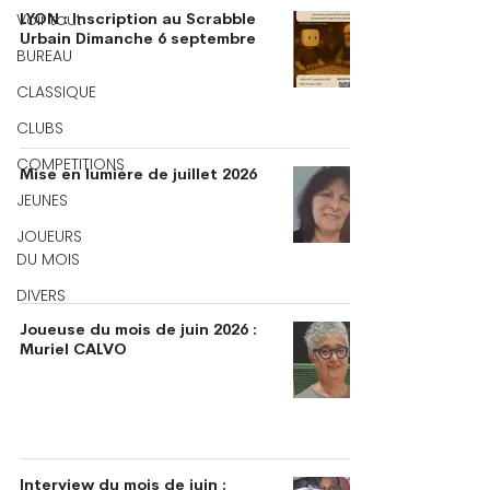
Voir tout
LYON : Inscription au Scrabble
Urbain Dimanche 6 septembre
BUREAU
CLASSIQUE
CLUBS
COMPETITIONS
Mise en lumière de juillet 2026
JEUNES
JOUEURS
DU MOIS
DIVERS
Joueuse du mois de juin 2026 :
Muriel CALVO
Interview du mois de juin :