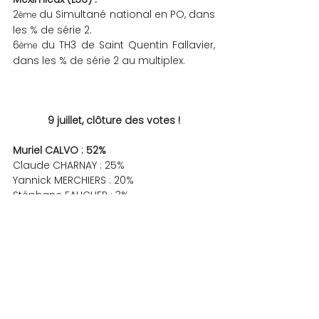
2
 du Simultané national en PO, dans 
ème
les % de série 2.
6
 du TH3 de Saint Quentin Fallavier, 
ème
dans les % de série 2 au multiplex.
9 juillet, clôture des votes !
Muriel CALVO : 52%
Claude CHARNAY : 25%
Yannick MERCHIERS : 20%
Stéphane FAUCHER : 3%
BUREAU
1 commentaire