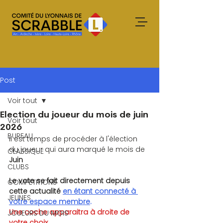
Post
Voir tout
Election du joueur du mois de juin
Voir tout
2026
BUREAU
Il est temps de procéder à l'élection 
du joueur qui aura marqué le mois de 
CLASSIQUE
Juin
CLUBS
Le vote se fait directement depuis 
COMPETITIONS
cette actualité
en étant connecté à 
JEUNES
votre espace membre
. 
Une coche apparaitra à droite de 
JOUEURS DU MOIS
votre choix.