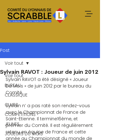
Post
Voir tout
Sylvain RAVOT : Joueur de juin 2012
Voir tout
Sylvain RAVOT a été désigné « Joueur 
BUREAU
Du Mois » de juin 2012 par le bureau du 
Comité.
CLASSIQUE
CLUBS
Sylvain n’ a pas raté son rendez-vous 
avec le Championnat de France de 
COMPETITIONS
Saint-Etienne. Il termine16ème, et 
JEUNES
premier du Comité. Il est régulièrement 
retenu en équipe de France et cette 
JOUEURS DU MOIS
année au Championnat du monde de 