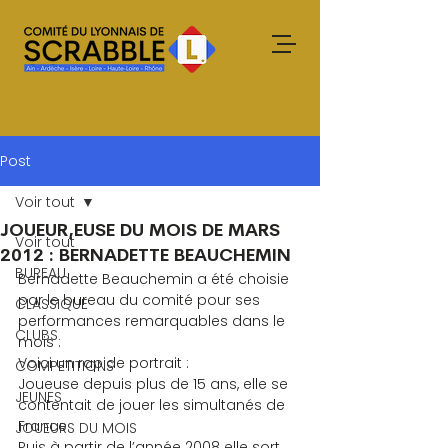
Post
Voir tout
JOUEUR,EUSE DU MOIS DE MARS
Voir tout
2012 : BERNADETTE BEAUCHEMIN
BUREAU
Bernadette Beauchemin a été choisie 
par le bureau du comité pour ses 
CLASSIQUE
performances remarquables dans le 
CLUBS
mois :
Voici un rapide portrait :
COMPETITIONS
Joueuse depuis plus de 15 ans, elle se 
JEUNES
contentait de jouer les simultanés de 
France.
JOUEURS DU MOIS
Puis à partir de l’année 2008 elle sort 