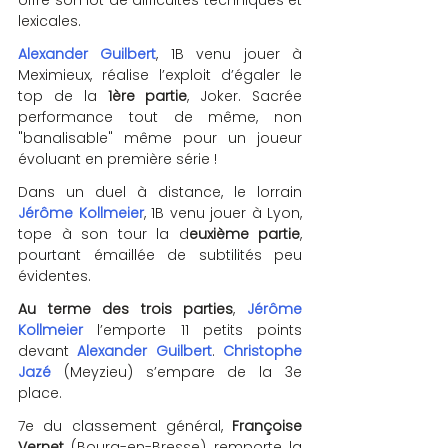
lexicales. 
Alexander Guilbert
, 1B venu jouer à 
Meximieux, réalise l’exploit d’égaler le 
top de la 
1ère partie
, Joker. Sacrée 
performance tout de même, non 
"banalisable" même pour un joueur 
évoluant en première série ! 
Dans un duel à distance, le lorrain 
Jérôme Kollmeier
, 1B venu jouer à Lyon, 
tope à son tour la d
euxième partie
, 
pourtant émaillée de subtilités peu 
évidentes.
Au terme des trois parties
, 
Jérôme 
Kollmeier
 l’emporte 11 petits points 
devant 
Alexander Guilbert
. 
Christophe 
Jazé
 (Meyzieu) s’empare de la 3e 
place.
7e du classement général, 
Françoise 
Vernet
 (Bourg-en-Bresse) remporte la 