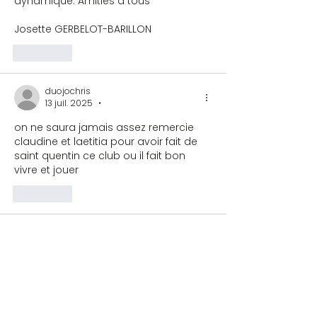
dynamique. Amitiés à tous
Josette GERBELOT-BARILLON
J'aime
duojochris
13 juil. 2025
•
on ne saura jamais assez remercie 
claudine et laetitia pour avoir fait de 
saint quentin ce club ou il fait bon 
vivre et jouer 
J'aime
Véronique GUEMGUEM
13 juil. 2025
•
Fin de saison avec notre festival de 
juin à St Quentin, une grande page de 
l’histoire du club se tourne, un 
nouveau chapitre commence mais tu 