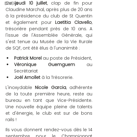
Ce 
jeudi 10 juillet
, clap de fin pour 
DIVERS
Claudine Marchal, après plus de 20 ans 
à la présidence du club de St Quentin 
et également pour 
Laetitia Clavello
, 
trésorière pendant près de 10 ans. A 
l'issue de l'Assemblée Générale, qui 
s'est tenue au Musée de la Vie Rurale 
de SQF, ont été élus à l'unanimité : 
Patrick Morel 
au poste de Président,
Véronique Guemguem
 au 
Secrétariat
Joël Arnollet
 à la Trésorerie. 
L'inoxydable 
Nicole Garcia
, adhérente 
de la toute première heure, reste au 
bureau en tant que Vice-Présidente. 
Une nouvelle équipe pleine de talents 
et d'énergie, le club est sur de bons 
rails !
Ils vous donnent rendez-vous dès le 14 
septembre pour le Championnat 