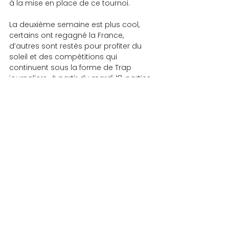
à la mise en place de ce tournoi.
La deuxième semaine est plus cool, 
certains ont regagné la France, 
d’autres sont restés pour profiter du 
soleil et des compétitions qui 
continuent sous la forme de Trap 
journaliers  à partir du mardi 18, parties 
à 17 et 21 heures, sauf jeudi soirée 
tunisienne oblige, et réunit toujours 
autant de participants, une moyenne 
de 80 dont une trentaine de 
Québécois logé à l’hôtel voisin et très 
motivés par les épreuves.
Pour terminer je voudrais citer cette 
phrase d’un joueur tunisien qui m’a dit 
: « nous avons besoin de vous ! 
L’arabisation du pays fait que les 
jeunes générations sont moins 
enclines à parler le français et le 
scrabble est un des meilleurs moyens 