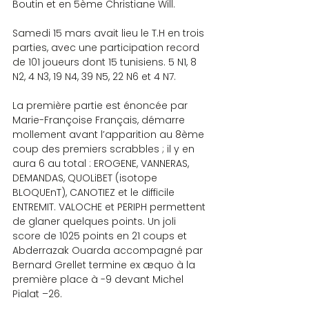
Boutin et en 5ème Christiane Will.
Samedi 15 mars avait lieu le T.H en trois 
parties, avec une participation record 
de 101 joueurs dont 15 tunisiens. 5 N1, 8 
N2, 4 N3, 19 N4, 39 N5, 22 N6 et 4 N7.
La première partie est énoncée par 
Marie-Françoise Français, démarre 
mollement avant l’apparition au 8ème 
coup des premiers scrabbles ; il y en 
aura 6 au total : EROGENE, VANNERAS, 
DEMANDAS, QUOLiBET (isotope 
BLOQUEnT), CANOTIEZ et le difficile 
ENTREMIT. VALOCHE et PERIPH permettent 
de glaner quelques points. Un joli 
score de 1025 points en 21 coups et 
Abderrazak Ouarda accompagné par 
Bernard Grellet termine ex æquo à la 
première place à -9 devant Michel 
Pialat –26.