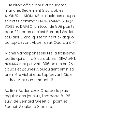
Guy Biron officie pour la deuxième 
manche. Seulement 2 scrabbles : 
ALIGNER et MONnAIE et quelques coups 
sélectifs comme : LIRON, CARRY, BURQA 
VOISE et DAIMIO. Un total de 808 points 
pour 22 coups et c’est Bernard Grellet 
et Didier Gidrol qui terminent ex æquo 
au top devant Abderrazak Ouarda à -1.
Michel Vandeponseele tire la troisième 
partie qui offrira 3 scrabbles : DEVALANT, 
NOURRAIN et pLUVINE. 896 points en 25 
coups et Zouheir Aloulou tient enfin sa 
première victoire au top devant Didier 
Gidrol -5 et Samir Noual -6.
Au final Abderrazak Ouarda, le plus 
régulier des joueurs, l’emporte à -26 
suivi de Bernard Grellet à 1 point et 
Zouheir Aloulou à 8 points.