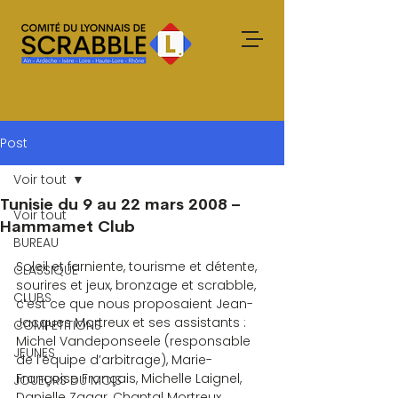
Post
Voir tout
Tunisie du 9 au 22 mars 2008 –
Voir tout
Hammamet Club
BUREAU
Soleil et farniente, tourisme et détente, 
CLASSIQUE
sourires et jeux, bronzage et scrabble, 
CLUBS
c’est ce que nous proposaient Jean-
Jacques Mortreux et ses assistants : 
COMPETITIONS
Michel Vandeponseele (responsable 
JEUNES
de l’équipe d’arbitrage), Marie-
Françoise Français, Michelle Laignel, 
JOUEURS DU MOIS
Danielle Zagar, Chantal Mortreux, 