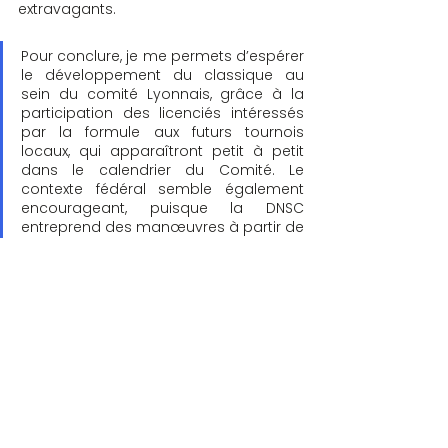
extravagants.
Pour conclure, je me permets d’espérer 
le développement du classique au 
sein du comité Lyonnais, grâce à la 
participation des licenciés intéressés 
par la formule aux futurs tournois 
locaux, qui apparaîtront petit à petit 
dans le calendrier du Comité. Le 
contexte fédéral semble également 
encourageant, puisque la DNSC 
entreprend des manœuvres à partir de 
2025, avec la création de 4 tournois 
majeurs en Classique, aussi appelés 
« Tournois du grand Chelem » dont le 
comité Lyonnais pourrait à terme 
devenir l’un des hôtes.
CLASSIQUE
3 commentaires