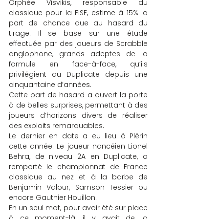
Orphée Visvikis, responsable du 
classique pour la FISF, estime à 15% la 
part de chance due au hasard du 
tirage. Il se base sur une étude 
effectuée par des joueurs de Scrabble 
anglophone, grands adeptes de la 
formule en face-à-face, qu’ils 
privilégient au Duplicate depuis une 
cinquantaine d’années.
Cette part de hasard a ouvert la porte 
à de belles surprises, permettant à des 
joueurs d’horizons divers de réaliser 
des exploits remarquables.
Le dernier en date a eu lieu à Plérin 
cette année. Le joueur nancéien Lionel 
Behra, de niveau 2A en Duplicate, a 
remporté le championnat de France 
classique au nez et à la barbe de 
Benjamin Valour, Samson Tessier ou 
encore Gauthier Houillon.
En un seul mot, pour avoir été sur place 
à ce moment-là, il y avait de la 