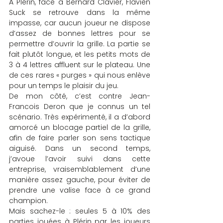
À Plérin, face à Bernard Clavier, Flavien 
Suck se retrouve dans la même 
impasse, car aucun joueur ne dispose 
d’assez de bonnes lettres pour se 
permettre d’ouvrir la grille. La partie se 
fait plutôt longue, et les petits mots de 
3 à 4 lettres affluent sur le plateau. Une 
de ces rares « purges » qui nous enlève 
pour un temps le plaisir du jeu.
De mon côté, c’est contre Jean-
Francois Deron que je connus un tel 
scénario. Très expérimenté, il a d’abord 
amorcé un blocage partiel de la grille, 
afin de faire parler son sens tactique 
aiguisé. Dans un second temps, 
j’avoue l’avoir suivi dans cette 
entreprise, vraisemblablement d’une 
manière assez gauche, pour éviter de 
prendre une valise face à ce grand 
champion.
Mais sachez-le : seules 5 à 10% des 
parties jouées à Plérin par les joueurs 