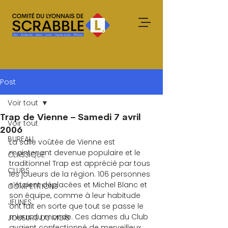
Post
Voir tout
Trap de Vienne – Samedi 7 avril
Voir tout
2006
BUREAU
La salle voûtée de Vienne est 
maintenant devenue populaire et le 
CLASSIQUE
traditionnel Trap est apprécié par tous 
CLUBS
les joueurs de la région. 106 personnes 
s’étaient déplacées et Michel Blanc et 
COMPETITIONS
son équipe, comme à leur habitude 
JEUNES
ont fait en sorte que tout se passe le 
mieux du monde. Ces dames du Club 
JOUEURS DU MOIS
avaient confectionné de merveilleux 