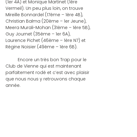
(1er 4A) et Monique Martinet (1ère 
Vermeil). Un peu plus loin, on trouve 
Mireille Bonnardel (17ème – 1ère 4B), 
Christian Balma (20ème – 1er Jeune), 
Meera Murali-Mohan (31ème – 1ère 5B), 
Guy Journet (35ème – 1er 6A), 
Laurence Pichet (46ème – 1ère N7) et 
Régine Noisier (49ème – 1ère 6B).
	Encore un très bon Trap pour le 
Club de Vienne qui est maintenant 
parfaitement rodé et c’est avec plaisir 
que nous nous y retrouvons chaque 
année.
COMPETITIONS
Commentaires