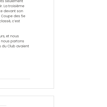
. La troisième 
te devant son 
la Coupe des 5e 
classé, c’est 
 nous partons 
 du Club avaient 