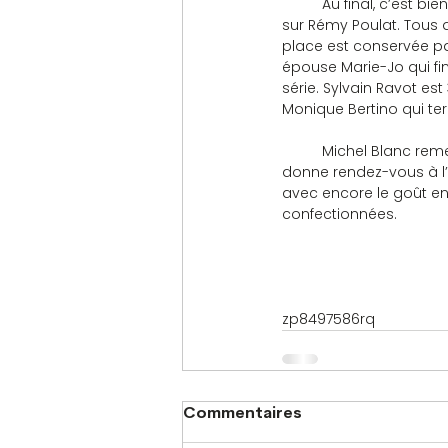
	Au final, c’est bien sûr Pierre-Claude Singer qui l’emporte mais de très peu, 6 points seulement 
sur Rémy Poulat. Tous 
place est conservée pa
épouse Marie-Jo qui fin
série. Sylvain Ravot est
Monique Bertino qui ter
	Michel Blanc remercie tout ceux qui ont œuvré, organisateurs, arbitres, ramasseurs, et nous 
donne rendez-vous à l
avec encore le goût e
confectionnées.
zp8497586rq
Commentaires