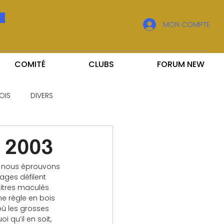
MON COMPTE
COMITÉ
CLUBS
FORUM NEW
OIS
DIVERS
l 2003
, nous éprouvons 
ages défilent 
pitres maculés 
ne règle en bois 
où les grosses 
 qu’il en soit, 