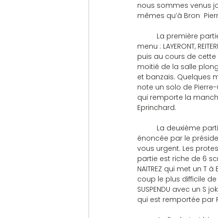
nous sommes venus jou
mêmes qu’à Bron  Pierre
	La première partie est tirée par Denise Castelbou qui articule posément. Trois scrabbles sont au 
menu : LAYERONT, REITEREE
puis au cours de cette p
moitié de la salle plon
et banzais. Quelques mo
note un solo de Pierre-
qui remporte la manche 
Eprinchard.
	La deuxième parti
énoncée par le préside
vous urgent. Les prote
partie est riche de 6 s
NAITREZ qui met un T à 
coup le plus difficile d
SUSPENDU avec un S joke
qui est remportée par R