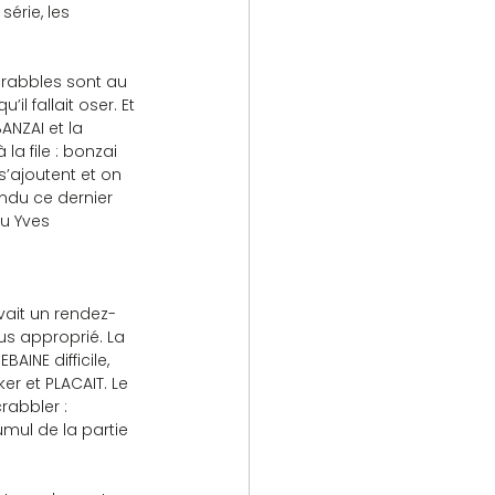
rie, les 
il fallait oser. Et 
ANZAI et la 
a file : bonzai 
s’ajoutent et on 
endu ce dernier 
u Yves 
vait un rendez-
us approprié. La 
INE difficile, 
r et PLACAIT. Le 
rabbler : 
umul de la partie 