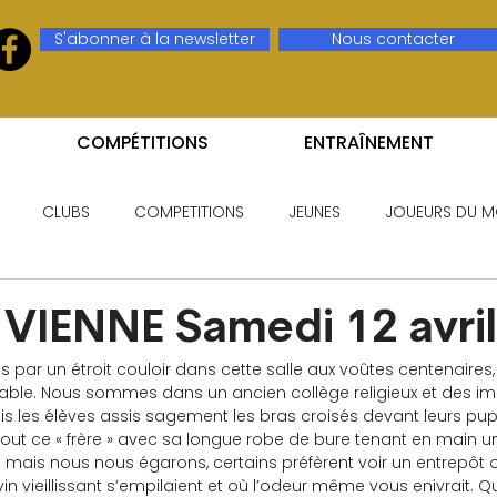
S'abonner à la newsletter
Nous contacter
COMPÉTITIONS
ENTRAÎNEMENT
CLUBS
COMPETITIONS
JEUNES
JOUEURS DU M
VIENNE Samedi 12 avri
 par un étroit couloir dans cette salle aux voûtes centenaires
sable. Nous sommes dans un ancien collège religieux et des im
ois les élèves assis sagement les bras croisés devant leurs pu
rtout ce « frère » avec sa longue robe de bure tenant en main u
… mais nous nous égarons, certains préfèrent voir un entrepôt 
n vieillissant s’empilaient et où l’odeur même vous enivrait. Quoi