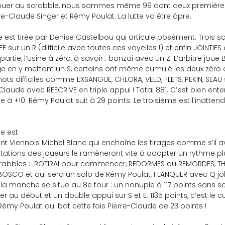
er au scrabble, nous sommes même 99 dont deux première sé
-Claude Singer et Rémy Poulat. La lutte va être âpre.
 sur un R (difficile avec toutes ces voyelles !) et enfin JOINTIFS qu’
artie, l’usine à zéro, à savoir : bonzai avec un Z. L’arbitre joue B
ge en y mettant un S, certains ont même cumulé les deux zéro à l
ts difficiles comme EXSANGUE, CHLORA, VELD, FLETS, PEKIN, SEAU 
Claude avec REECRIVE en triple appui ! Total 881. C’est bien ent
à +10. Rémy Poulat suit à 29 points. Le troisième est l’inattend
e est 
nt Viennois Michel Blanc qui enchaîne les tirages comme s’il a
stations des joueurs le ramèneront vite à adopter un rythme pl
crabbles :  ROTIRAI pour commencer, REDORMES ou REMORDES, THEBA
BOSCO et qui sera un solo de Rémy Poulat, FLANQUER avec Q joke
e la manche se situe au 8e tour : un nonuple à 117 points sans sc
r au début et un double appui sur S et E. 1135 points, c’est le c
émy Poulat qui bat cette fois Pierre-Claude de 23 points !