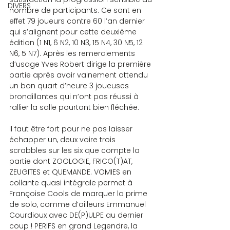
DIVERS
nombre de participants. Ce sont en 
effet 79 joueurs contre 60 l’an dernier 
qui s’alignent pour cette deuxième 
édition (1 N1, 6 N2, 10 N3, 15 N4, 30 N5, 12 
N6, 5 N7). Après les remerciements 
d’usage Yves Robert dirige la première 
partie après avoir vainement attendu 
un bon quart d’heure 3 joueuses 
brondillantes qui n’ont pas réussi à 
rallier la salle pourtant bien fléchée.
Il faut être fort pour ne pas laisser 
échapper un, deux voire trois 
scrabbles sur les six que compte la 
partie dont ZOOLOGIE, FRICO(T)AT, 
ZEUGITES et QUEMANDE. VOMIES en 
collante quasi intégrale permet à 
Françoise Cools de marquer la prime 
de solo, comme d’ailleurs Emmanuel 
Courdioux avec DE(P)ULPE au dernier 
coup ! PERIFS en grand Legendre, la 