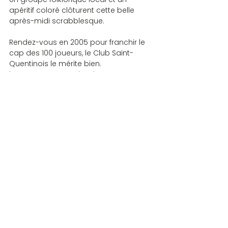
apéritif coloré clôturent cette belle 
après-midi scrabblesque.
Rendez-vous en 2005 pour franchir le 
cap des 100 joueurs, le Club Saint-
Quentinois le mérite bien.
how to get your ex back
Yves Eprinchard
aste antiquariato on line
zp8497586rq
zp8497586rq
COMPETITIONS
Commentaires