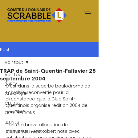
Post
Voir tout
TRAP de Saint-Quentin-Fallavier 25
Voir tout
septembre 2004
BUREAU
C’est dans le superbe boulodrome de 
Tharabie, reconvertie pour la 
CLASSIQUE
circonstance, que le Club Saint-
CLUBS
Quentinois organise l’édition 2004 de 
son TRAP.
COMPETITIONS
JEUNES
Dans sa brève allocution de 
bienvenue, Yves Robert note avec 
JOUEURS DU MOIS
satisfaction la progression sensible du 