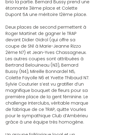
brio la partie. Bernard Bussy prend une 
étonnante 3ème place et Colette 
Dupont 5A une méritoire 12ème place.
Deux places de second permettent à 
Roger Martinet de gagner le TRAP 
devant Didier Gidrol (qui offre sa 
coupe de SN1 à Marie-Jeanne Rizzo 
2ème N7) et Jean-Yves Chassagneux. 
Les autres coupes sont attribuées à 
Bertrand Belouineau (N3), Bernard 
Bussy (N4), Mireille Bonnardel N5, 
Colette Fayolle N6 et Yvette Thibaud N7. 
Sylvie Couturier s’est vu gratifier d’un 
magnifique bouquet de fleurs pour sa 
première place de la gent féminine. Le 
challenge Interclubs, véritable marque 
de fabrique de ce TRAP, quitte Vourles 
pour le sympathique Club d’Ambérieu 
grâce à une équipe très homogène.
Un groupe folklorique local et un 