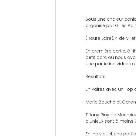
Sous une chaleur canicu
organisé par Gilles Boi
(Haute Loire), 4 de Vill
En première partie, à 11
petit parc où nous avon
une partie individuelle
Résultats:
En Paires avec un Top d
Marie Bouché et Garanc
Tiffany Guy de Meximieu
d’Unieux sont à moins 7
En Individuel, une parti