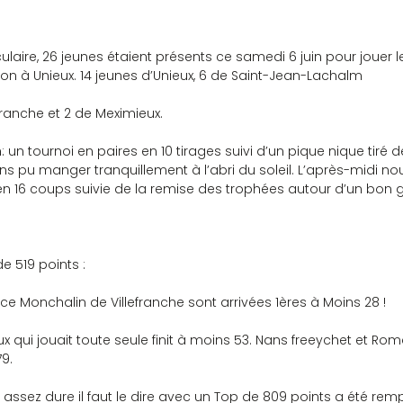
laire, 26 jeunes étaient présents ce samedi 6 juin pour jouer le
ron à Unieux. 14 jeunes d’Unieux, 6 de Saint-Jean-Lachalm
efranche et 2 de Meximieux.
h: un tournoi en paires en 10 tirages suivi d’un pique nique tiré
s pu manger tranquillement à l’abri du soleil. L’après-midi no
 en 16 coups suivie de la remise des trophées autour d’un bon 
e 519 points :
e Monchalin de Villefranche sont arrivées 1ères à Moins 28 !
x qui jouait toute seule finit à moins 53. Nans freeychet et Rom
9.
e assez dure il faut le dire avec un Top de 809 points a été remp