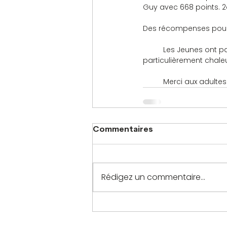
Guy avec 668 points. 2
Des récompenses pour l
	Les Jeunes ont parfaitement joué le jeu et la concentration était de mise. L’ambiance était 
particulièrement chaleu
	Merci aux adultes
Commentaires
Rédigez un commentaire...