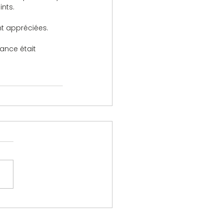
nts.
nt appréciées.