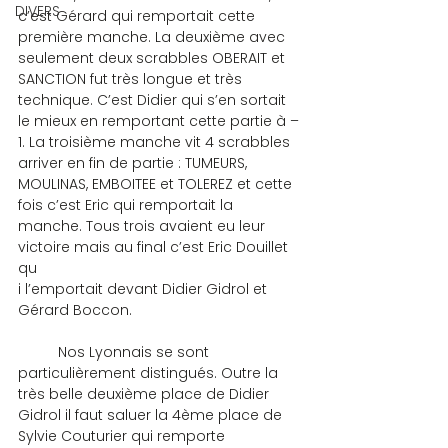
DIVERS
c’est Gérard qui remportait cette 
première manche. La deuxième avec 
seulement deux scrabbles OBERAIT et 
SANCTION fut très longue et très 
technique. C’est Didier qui s’en sortait 
le mieux en remportant cette partie à –
1. La troisième manche vit 4 scrabbles 
arriver en fin de partie : TUMEURS, 
MOULINAS, EMBOITEE et TOLEREZ et cette 
fois c’est Eric qui remportait la 
manche. Tous trois avaient eu leur 
victoire mais au final c’est Eric Douillet 
qu
i l’emportait devant Didier Gidrol et 
Gérard Boccon.
	Nos Lyonnais se sont 
particulièrement distingués. Outre la 
très belle deuxième place de Didier 
Gidrol il faut saluer la 4ème place de 
Sylvie Couturier qui remporte 