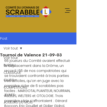
Post
Voir tout
Tournoi de Valence 21-09-03
Voir tout
66 joueurs du Comité avaient effectué 
BUREAU
le déplacement dans la Drôme, un 
record ! 66 de nos compatriotes qui 
CLASSIQUE
se trouvaient confronté à trois parties 
CLUBS
très difficiles, qu’on en juge avec la 
première riche de 6 scrabbles pas 
COMPETITIONS
faciles : MARGOTAI, PUANTEUR, NOURRAIN, 
JEUNES
ASELLES, WELTERS et OTOLOGIE. Trois 
première série s’affrontaient : Gérard 
JOUEURS DU MOIS
Boccon, Eric Douillet et Didier Gidrol, 