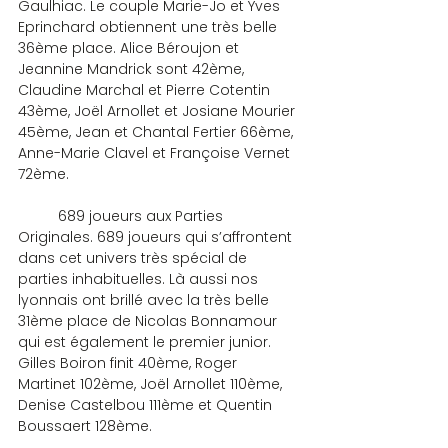
Gaulhiac. Le couple Marie-Jo et Yves 
Eprinchard obtiennent une très belle 
36ème place. Alice Béroujon et 
Jeannine Mandrick sont 42ème, 
Claudine Marchal et Pierre Cotentin 
43ème, Joël Arnollet et Josiane Mourier 
45ème, Jean et Chantal Fertier 66ème, 
Anne-Marie Clavel et Françoise Vernet 
72ème.
	689 joueurs aux Parties 
Originales. 689 joueurs qui s’affrontent 
dans cet univers très spécial de 
parties inhabituelles. Là aussi nos 
lyonnais ont brillé avec la très belle 
31ème place de Nicolas Bonnamour 
qui est également le premier junior. 
Gilles Boiron finit 40ème, Roger 
Martinet 102ème, Joël Arnollet 110ème, 
Denise Castelbou 111ème et Quentin 
Boussaert 128ème.