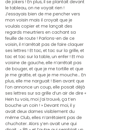
de jokers ! En plus, il se plantait devant 
le tableau, on ne voyait rien ! 
J’essayais bien de me pencher vers 
mon voisin mais il croyait que je 
voulais copier et me lançait des 
regards meurtriers en cachant sa 
feuille de route ! Parlons-en de ce 
voisin, il n’arrêtait pas de faire claquer 
ses lettres ! Et tac, et tac sur la grille, et 
tac et tac sur la table, un enfer ! Et ma 
voisine de gauche, elle n’arrêtait pas 
de bouger, et que je me tortille et que 
je me gratte, et que je me mouche… En 
plus, elle me narguait ! Bien avant que 
l’on annonce un coup, elle posait déjà 
ses lettres sur sa grille d’un air de dire « 
Hein tu vois, moi j’ai trouvé, ça t’en 
bouche un coin ! » Devant moi, il y 
avait deux dames visiblement du 
même Club, elles n’arrêtaient pas de 
chuchoter. Alors y’en avait une qui 
disait : « 85 » et l’autre qui semblait un 