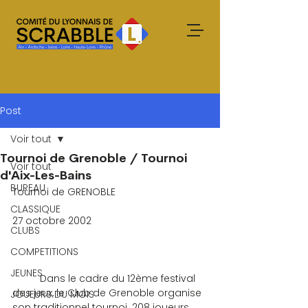
Post
Voir tout
Tournoi de Grenoble / Tournoi
Voir tout
d'Aix-Les-Bains
BUREAU
Tournoi de GRENOBLE
CLASSIQUE
27 octobre 2002
CLUBS
COMPETITIONS
JEUNES
	Dans le cadre du 12ème festival 
des jeux, le Club de Grenoble organise 
JOUEURS DU MOIS
son traditionnel tournoi. 208 joueurs 