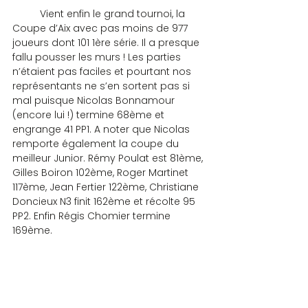
	Vient enfin le grand tournoi, la 
Coupe d’Aix avec pas moins de 977 
joueurs dont 101 1ère série. Il a presque 
fallu pousser les murs ! Les parties 
n’étaient pas faciles et pourtant nos 
représentants ne s’en sortent pas si 
mal puisque Nicolas Bonnamour 
(encore lui !) termine 68ème et 
engrange 41 PP1. A noter que Nicolas 
remporte également la coupe du 
meilleur Junior. Rémy Poulat est 81ème, 
Gilles Boiron 102ème, Roger Martinet 
117ème, Jean Fertier 122ème, Christiane 
Doncieux N3 finit 162ème et récolte 95 
PP2. Enfin Régis Chomier termine 
169ème.