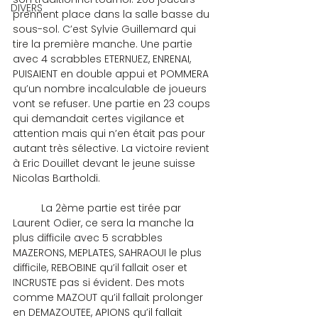
DIVERS
prennent place dans la salle basse du 
sous-sol. C’est Sylvie Guillemard qui 
tire la première manche. Une partie 
avec 4 scrabbles ETERNUEZ, ENRENAI, 
PUISAIENT en double appui et POMMERA 
qu’un nombre incalculable de joueurs 
vont se refuser. Une partie en 23 coups 
qui demandait certes vigilance et 
attention mais qui n’en était pas pour 
autant très sélective. La victoire revient 
à Eric Douillet devant le jeune suisse 
Nicolas Bartholdi.
	La 2ème partie est tirée par 
Laurent Odier, ce sera la manche la 
plus difficile avec 5 scrabbles 
MAZERONS, MEPLATES, SAHRAOUI le plus 
difficile, REBOBINE qu’il fallait oser et 
INCRUSTE pas si évident. Des mots 
comme MAZOUT qu’il fallait prolonger 
en DEMAZOUTEE, APIONS qu’il fallait 