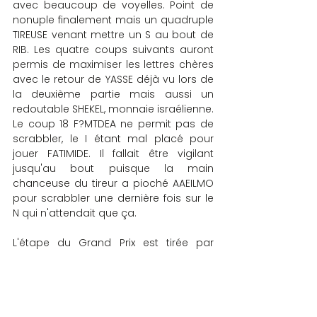
avec beaucoup de voyelles. Point de 
nonuple finalement mais un quadruple 
TIREUSE venant mettre un S au bout de 
RIB. Les quatre coups suivants auront 
permis de maximiser les lettres chères 
avec le retour de YASSE déjà vu lors de 
la deuxième partie mais aussi un 
redoutable SHEKEL, monnaie israélienne. 
Le coup 18 F?MTDEA ne permit pas de 
scrabbler, le I étant mal placé pour 
jouer FATIMIDE. Il fallait être vigilant 
jusqu'au bout puisque la main 
chanceuse du tireur a pioché AAEILMO 
pour scrabbler une dernière fois sur le 
N qui n'attendait que ça.
L'étape du Grand Prix est tirée par 
Elisabeth Carrez, présidente du comité. 
Dès le 1er coup, seuls les trois joueurs 
de 1ère série restent en piste puisque 
personne d'autre n'a vu PALETA, 