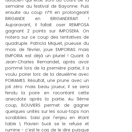
alsacien qui était sorti au cours de la 
semaine au festival de Bayonne. Puis 
ensuite au coup n°11 en prolongeant 
BRIGANDE en BRIGANDERAIT ! 
Auparavant, il fallait oser REIMPOSA 
gagnant 2 points sur IMPOSERA. On 
notera sur ce coup des tentatives de 
quadruple. Patricia Miquet, joueuse du 
mois de février, joue EMPORIAS mais 
EMPORIA est déjà un pluriel ! Quant à 
Jean-Charles Remandet, après avoir 
pommé lors de la première partie, il a 
voulu poirer lors de la deuxième avec 
POIRAMES. Résultat, une prune avec un 
joli zéro mais beau joueur, il se sera 
fendu la poire en racontant cette 
anecdote après la partie. Au 9ème 
coup, BOUVIERS permet de gagner 
quelques unités sur les sous-tops non 
scrabbles. Saisi par l'enjeu en étant 
table 1, Flavien Suck se le refuse et 
rumine - c'est le cas de le dire puisque 