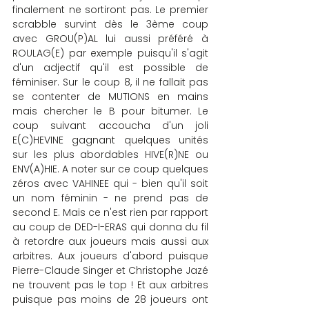
finalement ne sortiront pas. Le premier 
scrabble survint dès le 3ème coup 
avec GROU(P)AL lui aussi préféré à 
ROULAG(E) par exemple puisqu'il s'agit 
d'un adjectif qu'il est possible de 
féminiser. Sur le coup 8, il ne fallait pas 
se contenter de MUTIONS en mains 
mais chercher le B pour bitumer. Le 
coup suivant accoucha d'un joli 
E(C)HEVINE gagnant quelques unités 
sur les plus abordables HIVE(R)NE ou 
ENV(A)HIE. A noter sur ce coup quelques 
zéros avec VAHINEE qui - bien qu'il soit 
un nom féminin - ne prend pas de 
second E. Mais ce n'est rien par rapport 
au coup de DED-I-ERAS qui donna du fil 
à retordre aux joueurs mais aussi aux 
arbitres. Aux joueurs d'abord puisque 
Pierre-Claude Singer et Christophe Jazé 
ne trouvent pas le top ! Et aux arbitres 
puisque pas moins de 28 joueurs ont 