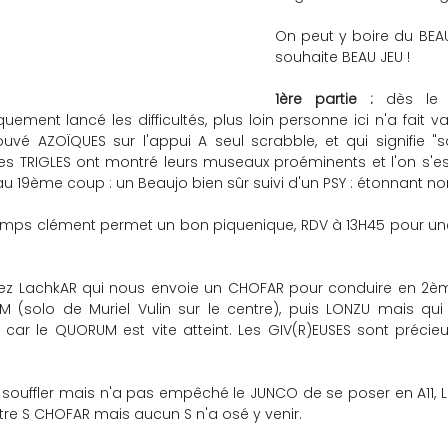
On peut y boire du BEAU
souhaite BEAU JEU !
1ère partie :
 dès le
ent lancé les difficultés, plus loin personne ici n'a fait val
vé AZOÏQUES sur l'appui A seul scrabble, et qui signifie "sa
s TRIGLES ont montré leurs museaux proéminents et l'on s'est
é au 19ème coup : un Beaujo bien sûr suivi d'un PSY : étonnant no
e temps clément permet un bon piquenique, RDV à 13H45 pour un
z LachkAR qui nous envoie un CHOFAR pour conduire en 2ème 
 (solo de Muriel Vulin sur le centre), puis LONZU mais qui
ar le QUORUM est vite atteint. Les GIV(R)EUSES sont précieu
 souffler mais n'a pas empêché le JUNCO de se poser en A11, La
tre S CHOFAR mais aucun S n'a osé y venir.