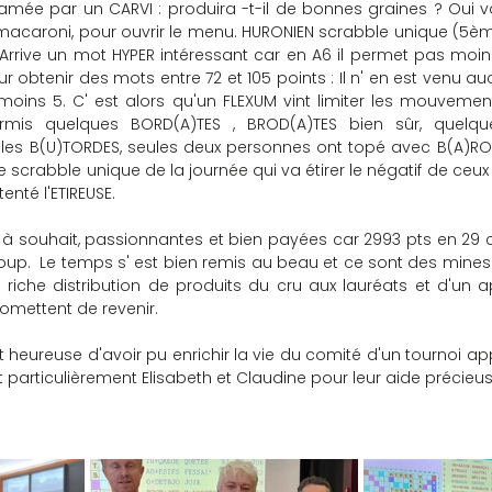
tamée par un CARVI : produira -t-il de bonnes graines ? Oui v
acaroni, pour ouvrir le menu. HURONIEN scrabble unique (5ème
! Arrive un mot HYPER intéressant car en A6 il permet pas moin
our obtenir des mots entre 72 et 105 points : Il n' en est venu 
oins 5. C' est alors qu'un FLEXUM vint limiter les mouvement
mis quelques BORD(A)TES , BROD(A)TES bien sûr, quelques
les B(U)TORDES, seules deux personnes ont topé avec B(A)RODE
scrabble unique de la journée qui va étirer le négatif de ceux q
enté l'ETIREUSE.
es à souhait, passionnantes et bien payées car 2993 pts en 29 
p.  Le temps s' est bien remis au beau et ce sont des mines 
ne riche distribution de produits du cru aux lauréats et d'un 
omettent de revenir.
st heureuse d'avoir pu enrichir la vie du comité d'un tournoi app
t particulièrement Elisabeth et Claudine pour leur aide précieus