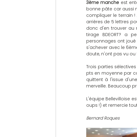
3ème manche
 est en
bonne pâte car aussi m
compliquer le terrain 
arrières de 5 lettres p
donc d'en trouver au m
tirage BDEORT? a per
personnages ont joué 
s'achever avec le 6ème 
doute, n'ont pas vu ou t
Trois parties sélectiv
pts en moyenne par cou
quittent à l'issue d'u
merveille. Beaucoup pr
L'équipe Bellevilloise e
oups !) et remercie tou
Bernard Roques