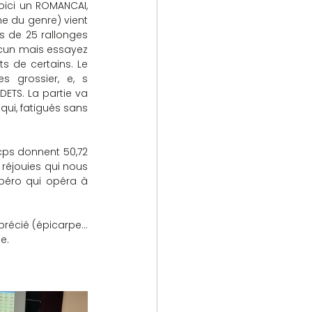
oici un ROMANCAI, 
 du genre) vient 
s de 25 rallonges 
aucun mais essayez 
s de certains. Le 
 grossier, e, s 
TS. La partie va 
ui, fatigués sans 
cps donnent 50,72 
réjouies qui nous 
apéro qui opéra à 
récié (épicarpe... 
e.