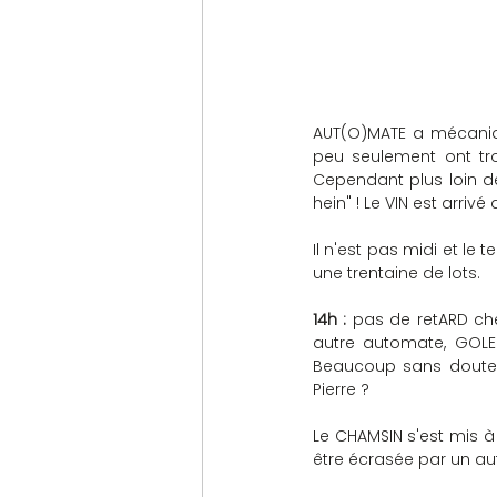
AUT(O)MATE a mécaniquem
peu seulement ont trou
Cependant plus loin de
hein" ! Le VIN est arriv
Il n'est pas midi et l
une trentaine de lots.
14h : 
pas de retARD che
autre automate, GOLEM
Beaucoup sans doute c
Pierre ? 
Le CHAMSIN s'est mis à
être écrasée par un au