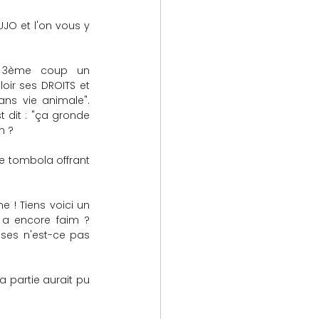
JO et l'on vous y 
 3ème coup un 
oir ses DROITS et 
ns vie animale". 
 dit : "ça gronde 
n ?
e tombola offrant 
! Tiens voici un 
 a encore faim ? 
ses n'est-ce pas 
 partie aurait pu 