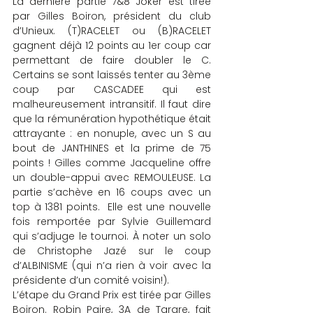
La dernière partie 7&8 Joker est tirée 
par Gilles Boiron, président du club 
d’Unieux. (T)RACELET ou (B)RACELET 
gagnent déjà 12 points au 1er coup car 
permettant de faire doubler le C. 
Certains se sont laissés tenter au 3ème 
coup par CASCADEE qui est 
malheureusement intransitif. Il faut dire 
que la rémunération hypothétique était 
attrayante : en nonuple, avec un S au 
bout de JANTHINES et la prime de 75 
points ! Gilles comme Jacqueline offre 
un double-appui avec REMOULEUSE. La 
partie s’achève en 16 coups avec un 
top à 1381 points.  Elle est une nouvelle 
fois remportée par Sylvie Guillemard 
qui s’adjuge le tournoi. À noter un solo 
de Christophe Jazé sur le coup 
d’ALBINISME (qui n’a rien à voir avec la 
présidente d’un comité voisin!).
L’étape du Grand Prix est tirée par Gilles 
Boiron. Robin Paire, 3A de Tarare, fait 