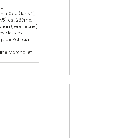
.
t.
min Cau (1er N4), 
N5) est 28ème, 
ohan (1ère Jeune) 
ns deux ex 
it de Patricia 
dine Marchal et 