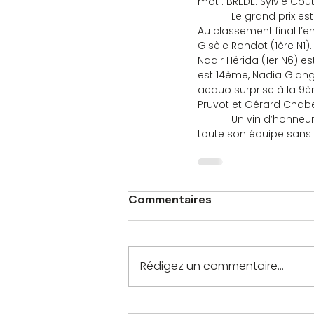
mot : BREDE. Sylvie Cout
            Le grand pr
Au classement final l’e
Gisèle Rondot (1ère N1
Nadir Hérida (1er N6) e
est 14ème, Nadia Giang
aequo surprise à la 9èm
Pruvot et Gérard Chabe
            Un vin d’hon
toute son équipe sans o
Commentaires
Rédigez un commentaire...