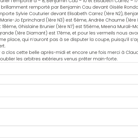
urier l’emporte à – 8, Benjamin Cau – 10 et Elisabeth Carrez – 17
ix est brillamment remporté par Benjamin Cau devant Gisèle Rondo
mporte Sylvie Couturier devant Elisabeth Carrez (1ère N2), Benja
). Marie-Jo Eprinchard (1ère N3) est 6ème, Andrée Chaume (1ère 
st 18ème, Ghislaine Brunier (1ère N7) est 55ème, Meena Murali-M
rande (1ère Diamant) est 17ème, et pour les vermeils nous avo
e place, qui n’auront pas à se disputer la coupe, puisqu’il s’ag
rt.
neur a clos cette belle après-midi et encore une fois merci à Clau
ublier les arbitres extérieurs venus prêter main-forte.