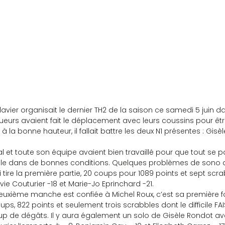
Fallavier organisait le dernier TH2 de la saison ce samedi 5 juin 
oueurs avaient fait le déplacement avec leurs coussins pour êt
à la bonne hauteur, il fallait battre les deux N1 présentes : Gisè
chal et toute son équipe avaient bien travaillé pour que tout se 
oule dans de bonnes conditions. Quelques problèmes de son
i tire la première partie, 20 coups pour 1089 points et sept scra
vie Couturier -18 et Marie-Jo Eprinchard -21.
 la deuxième manche est confiée à Michel Roux, c’est sa première foi
ups, 822 points et seulement trois scrabbles dont le difficile FA
 de dégâts. Il y aura également un solo de Gisèle Rondot a