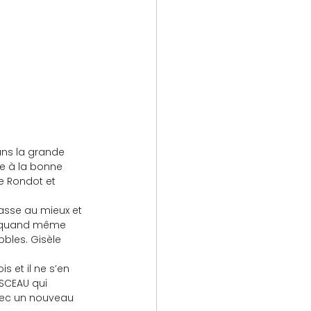
dans la grande 
re à la bonne 
le Rondot et 
passe au mieux et 
o quand même 
bbles. Gisèle 
s et il ne s’en 
ISCEAU qui 
vec un nouveau 