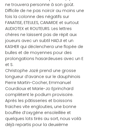
ne trouvera personne à son goût. 
Difficile de ne pas noircir au moins une 
fois la colonne des négatifs sur 
FANATISE, ETEULES, CANARDE et surtout 
AUDIOTEX et ROUTEURS. Les lettres 
chères ne laissent pas de répit aux 
joueurs avec un subtil HADJI et un 
KASHER qui déclenchera une flopée de 
bulles et de moyennes pour des 
prolongations hasardeuses avec un E 
et S.
Christophe Jazé prend une grosse 
longueur d’avance sur le dauphinois 
Pierre Martin-Cocher, Emmanuel 
Courdioux et Marie-Jo Eprinchard 
complètent le podium provisoire.
Après les pâtisseries et boissons 
fraiches vite englouties, une bonne 
bouffée d’oxygène ensoleillée et 
quelques lots tirés au sort, nous voilà 
déjà repartis pour la deuxième 