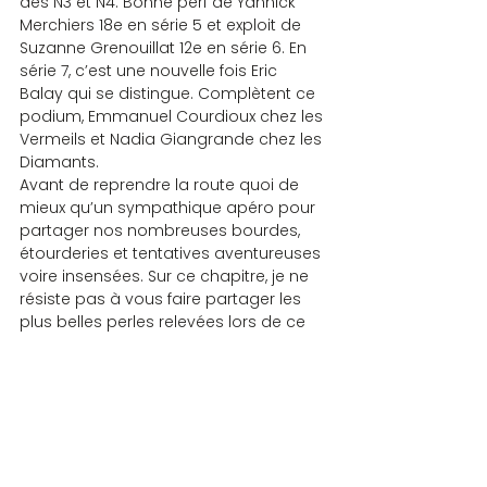
des N3 et N4. Bonne perf de Yannick 
Merchiers 18e en série 5 et exploit de 
Suzanne Grenouillat 12e en série 6. En 
série 7, c’est une nouvelle fois Eric 
Balay qui se distingue. Complètent ce 
podium, Emmanuel Courdioux chez les 
Vermeils et Nadia Giangrande chez les 
Diamants.
Avant de reprendre la route quoi de 
mieux qu’un sympathique apéro pour 
partager nos nombreuses bourdes, 
étourderies et tentatives aventureuses 
voire insensées. Sur ce chapitre, je ne 
résiste pas à vous faire partager les 
plus belles perles relevées lors de ce 
tournoi : de nombreuses « 
absynthe
 » 
qui n’ont plus rien de spiritueux, un 
« 
jigolo
 » qui ne vendra sûrement pas 
ses charmes et « 
rimayera
 » un savant 
mélange de RIMAYE et de RIMAILLERA.
Merci au Club de Saint Quentin et aux 
arbitres venus prêter main forte, et 