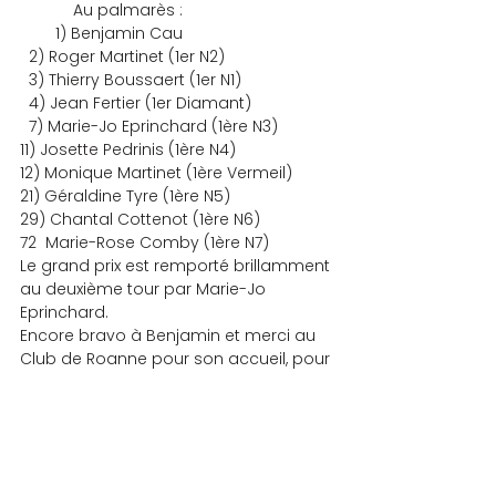
            Au palmarès :
        1) Benjamin Cau
  2) Roger Martinet (1er N2)
  3) Thierry Boussaert (1er N1)
  4) Jean Fertier (1er Diamant)
  7) Marie-Jo Eprinchard (1ère N3)
11) Josette Pedrinis (1ère N4)
12) Monique Martinet (1ère Vermeil)
21) Géraldine Tyre (1ère N5)
29) Chantal Cottenot (1ère N6)
72  Marie-Rose Comby (1ère N7)
Le grand prix est remporté brillamment 
au deuxième tour par Marie-Jo 
Eprinchard.
Encore bravo à Benjamin et merci au 
Club de Roanne pour son accueil, pour 
les petits pots de confiture et pour la 
collation de départ. 
zp8497586rq
COMPETITIONS