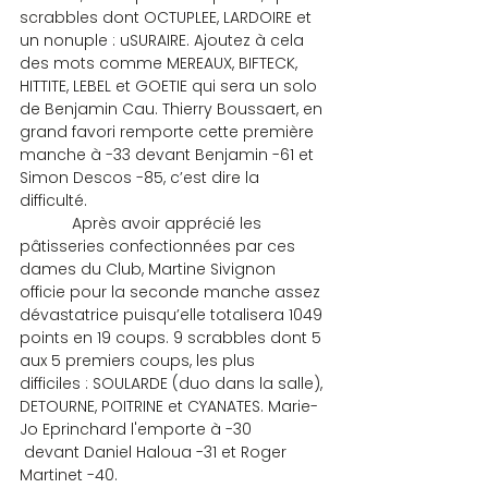
scrabbles dont OCTUPLEE, LARDOIRE et 
un nonuple : uSURAIRE. Ajoutez à cela 
des mots comme MEREAUX, BIFTECK, 
HITTITE, LEBEL et GOETIE qui sera un solo 
de Benjamin Cau. Thierry Boussaert, en 
grand favori remporte cette première 
manche à -33 devant Benjamin -61 et 
Simon Descos -85, c’est dire la 
difficulté.
            Après avoir apprécié les 
pâtisseries confectionnées par ces 
dames du Club, Martine Sivignon 
officie pour la seconde manche assez 
dévastatrice puisqu’elle totalisera 1049 
points en 19 coups. 9 scrabbles dont 5 
aux 5 premiers coups, les plus 
difficiles : SOULARDE (duo dans la salle), 
DETOURNE, POITRINE et CYANATES. Marie-
Jo Eprinchard l'emporte à -30 
 devant Daniel Haloua -31 et Roger 
Martinet -40.