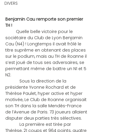
DIVERS
Benjamin Cau remporte son premier 
TH !
         Quelle belle victoire pour le 
sociétaire du Club de Lyon Benjamin 
Cau (N4) ! Longtemps il avait frôlé le 
titre suprême en obtenant des places 
sur le podium, mais au TH de Roanne il 
s’est joué de tous ses adversaires, se 
permettant même de battre un N1 et 5 
N2.
            Sous la direction de la 
présidente Yvonne Rochard et de 
Thérèse Paulet, hyper active et hyper 
motivée, Le Club de Roanne organisait 
son TH dans la salle Mendès-France 
de l’Avenue de Paris. 73 joueurs allaient 
disputer deux parties très sélectives.
            La première est tirée par 
Thérèse, 21 coups et 964 points, quatre 