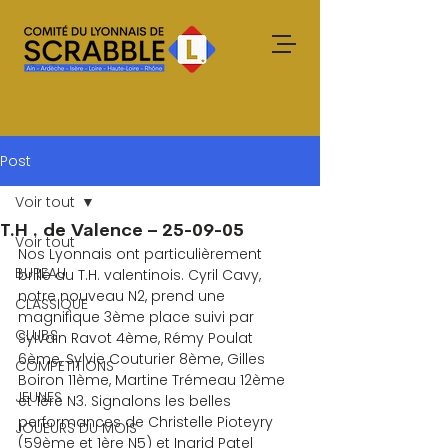
Post
Voir tout
T.H . de Valence – 25-09-05
Voir tout
Nos Lyonnais ont particulièrement 
BUREAU
brillé au T.H. valentinois. Cyril Cavy, 
notre nouveau N2, prend une 
CLASSIQUE
magnifique 3ème place suivi par 
CLUBS
Sylvain Ravot 4ème, Rémy Poulat 
6ème, Sylvie Couturier 8ème, Gilles 
COMPETITIONS
Boiron 11ème, Martine Trémeau 12ème 
JEUNES
et 1ère N3. Signalons les belles 
performances de Christelle Pioteyry 
JOUEURS DU MOIS
(59ème et 1ère N5) et Ingrid Patel 