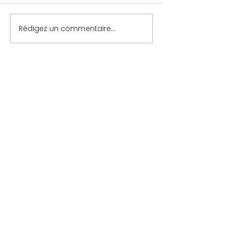
Rédigez un commentaire...
Contact
-
Mentions légales
-
Politique de confidentialité