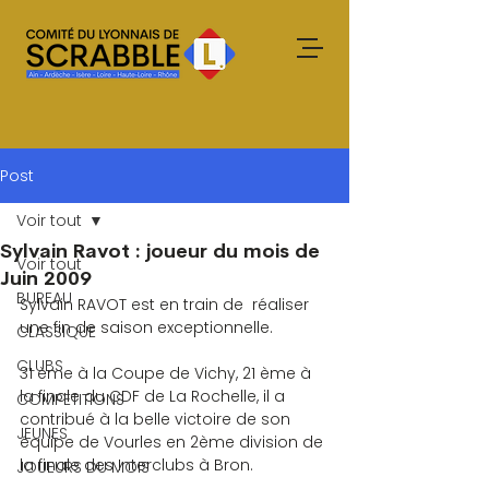
Post
Voir tout
Sylvain Ravot : joueur du mois de
Voir tout
Juin 2009
BUREAU
Sylvain RAVOT est en train de  réaliser 
une fin de saison exceptionnelle.
CLASSIQUE
CLUBS
31 ème à la Coupe de Vichy, 21 ème à 
la finale du CDF de La Rochelle, il a 
COMPETITIONS
contribué à la belle victoire de son 
JEUNES
équipe de Vourles en 2ème division de 
la finale des Interclubs à Bron.
JOUEURS DU MOIS