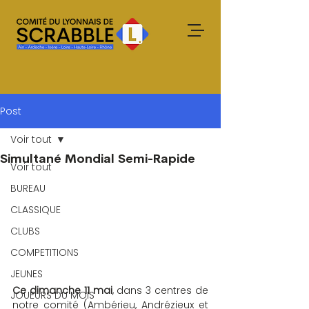
Post
Voir tout
Simultané Mondial Semi-Rapide
Voir tout
BUREAU
CLASSIQUE
CLUBS
COMPETITIONS
JEUNES
Ce dimanche 11 mai
, dans 3 centres de 
JOUEURS DU MOIS
notre comité (Ambérieu, Andrézieux et 