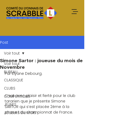
Post
Voir tout
Simone Sartor : joueuse du mois de
Voir tout
Novembre
BUREAU
Par Elyane Debourg.
CLASSIQUE
CLUBS
C’est avec plaisir et fierté pour le club 
COMPETITIONS
tararien que je présente Simone 
JEUNES
SARTOR qui s’est placée 2ème à la 
phase 1 du championnat de France.
JOUEURS DU MOIS