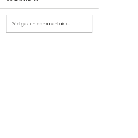
Rédigez un commentaire...
Contact
-
Mentions légales
-
Politique de confidentialité