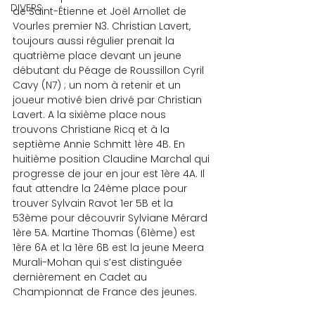
DIVERS
de Saint-Étienne et Joël Arnollet de 
Vourles premier N3. Christian Lavert, 
toujours aussi régulier prenait la 
quatrième place devant un jeune 
débutant du Péage de Roussillon Cyril 
Cavy (N7) ; un nom à retenir et un 
joueur motivé bien drivé par Christian 
Lavert. A la sixième place nous 
trouvons Christiane Ricq et à la 
septième Annie Schmitt 1ère 4B. En 
huitième position Claudine Marchal qui 
progresse de jour en jour est 1ère 4A. Il 
faut attendre la 24ème place pour 
trouver Sylvain Ravot 1er 5B et la 
53ème pour découvrir Sylviane Mérard 
1ère 5A. Martine Thomas (61ème) est 
1ère 6A et la 1ère 6B est la jeune Meera 
Murali-Mohan qui s’est distinguée 
dernièrement en Cadet au 
Championnat de France des jeunes.