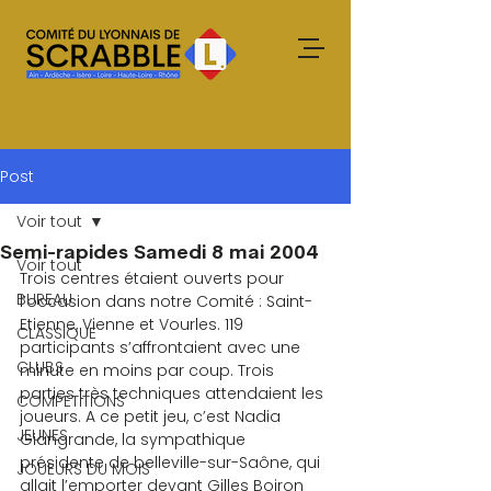
Post
Voir tout
Semi-rapides Samedi 8 mai 2004
Voir tout
Trois centres étaient ouverts pour 
BUREAU
l’occasion dans notre Comité : Saint-
Etienne, Vienne et Vourles. 119 
CLASSIQUE
participants s’affrontaient avec une 
CLUBS
minute en moins par coup. Trois 
parties très techniques attendaient les 
COMPETITIONS
joueurs. A ce petit jeu, c’est Nadia 
JEUNES
Giangrande, la sympathique 
présidente de belleville-sur-Saône, qui 
JOUEURS DU MOIS
allait l’emporter devant Gilles Boiron 