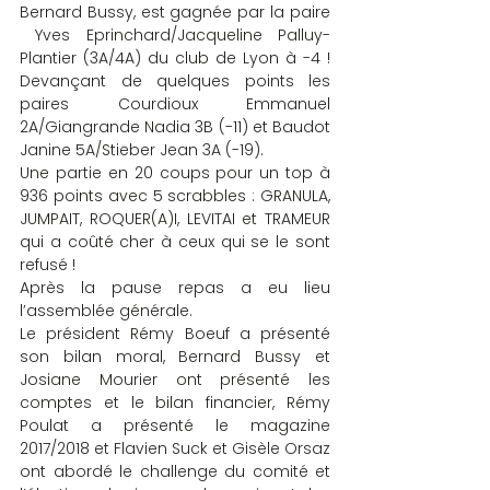
Bernard Bussy, est gagnée par la paire 
 Yves Eprinchard/Jacqueline Palluy-
Plantier (3A/4A) du club de Lyon à -4 ! 
Devançant de quelques points les 
paires Courdioux Emmanuel 
2A/Giangrande Nadia 3B (-11) et Baudot 
Janine 5A/Stieber Jean 3A (-19).
Une partie en 20 coups pour un top à 
936 points avec 5 scrabbles : GRANULA, 
JUMPAIT, ROQUER(A)I, LEVITAI et TRAMEUR 
qui a coûté cher à ceux qui se le sont 
refusé !
Après la pause repas a eu lieu 
l’assemblée générale.
Le président Rémy Boeuf a présenté 
son bilan moral, Bernard Bussy et 
Josiane Mourier ont présenté les 
comptes et le bilan financier, Rémy 
Poulat a présenté le magazine 
2017/2018 et Flavien Suck et Gisèle Orsaz 
ont abordé le challenge du comité et 