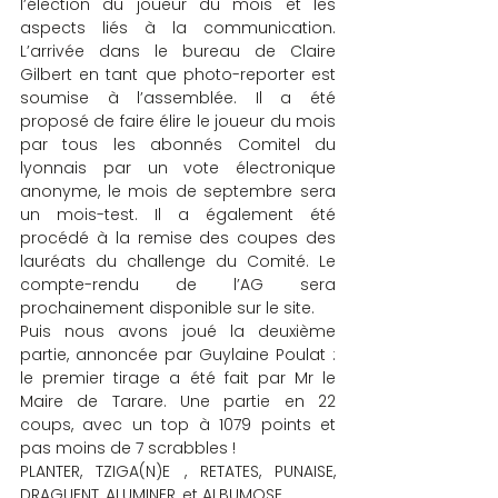
l’élection du joueur du mois et les 
aspects liés à la communication. 
L’arrivée dans le bureau de Claire 
Gilbert en tant que photo-reporter est 
soumise à l’assemblée. Il a été 
proposé de faire élire le joueur du mois 
par tous les abonnés Comitel du 
lyonnais par un vote électronique 
anonyme, le mois de septembre sera 
un mois-test. Il a également été 
procédé à la remise des coupes des 
lauréats du challenge du Comité. Le 
compte-rendu de l’AG sera 
prochainement disponible sur le site.
Puis nous avons joué la deuxième 
partie, annoncée par Guylaine Poulat : 
le premier tirage a été fait par Mr le 
Maire de Tarare. Une partie en 22 
coups, avec un top à 1079 points et 
pas moins de 7 scrabbles !
PLANTER, TZIGA(N)E , RETATES, PUNAISE, 
DRAGUENT, ALUMINER, et ALBUMOSE.