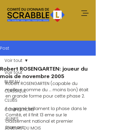
Post
Voir tout
Robert ROSENGARTEN: joueur du
Voir tout
mois de novembre 2005
BUREAU
Robert ROSENGARTEN (capable du 
meilleur comme du … moins bon) était 
CLASSIQUE
en grande forme pour cette phase 2.
CLUBS
Il a gagné brillament la phase dans le 
COMPETITIONS
Comité, et il finit 13 eme sur le 
JEUNES
classement national et premier 
Diamant.
JOUEURS DU MOIS