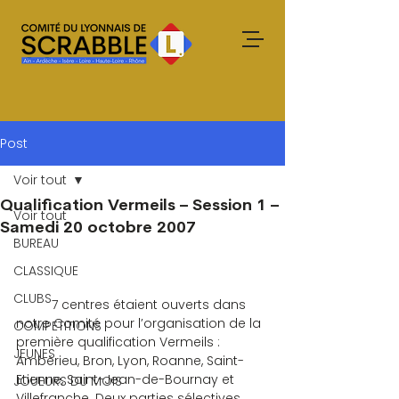
Post
Voir tout
Qualification Vermeils – Session 1 –
Voir tout
Samedi 20 octobre 2007
BUREAU
CLASSIQUE
CLUBS
	7 centres étaient ouverts dans 
notre Comité pour l’organisation de la 
COMPETITIONS
première qualification Vermeils : 
JEUNES
Ambérieu, Bron, Lyon, Roanne, Saint-
Etienne, Saint-Jean-de-Bournay et 
JOUEURS DU MOIS
Villefranche. Deux parties sélectives 