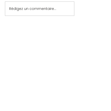
Rédigez un commentaire...
Contact
-
Mentions légales
-
Politique de confidentialité
COMITÉ DU LYONNAIS DE SCRABBLE