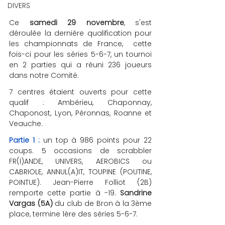
DIVERS
Ce 
samedi 29 novembre
, s'est 
déroulée la dernière qualification pour 
les championnats de France,  cette 
fois-ci pour les séries 5-6-7, un tournoi 
en 2 parties qui a réuni 236 joueurs 
dans notre Comité.
7 centres étaient ouverts pour cette 
qualif : Ambérieu, Chaponnay, 
Chaponost, Lyon, Péronnas, Roanne et 
Veauche. 
Partie 1 : 
un top à 986 points pour 22 
coups. 5 occasions de scrabbler 
FR(I)ANDE, UNIVERS, AEROBICS ou 
CABRIOLE, ANNUL(A)IT, TOUPINE (POUTINE, 
POINTUE). Jean-Pierre Folliot (2B) 
remporte cette partie à -19. 
Sandrine 
Vargas (5A)
 du club de Bron à la 3ème 
place, termine 1ère des séries 5-6-7.