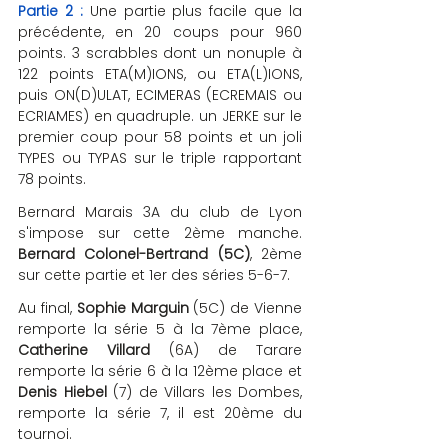
Partie 2 :
 Une partie plus facile que la 
précédente, en 20 coups pour 960 
points. 3 scrabbles dont un nonuple à 
122 points ETA(M)IONS, ou ETA(L)IONS, 
puis ON(D)ULAT, ECIMERAS (ECREMAIS ou 
ECRIAMES) en quadruple. un JERKE sur le 
premier coup pour 58 points et un joli 
TYPES ou TYPAS sur le triple rapportant 
78 points.
Bernard Marais 3A du club de Lyon 
s'impose sur cette 2ème manche. 
Bernard Colonel-Bertrand (5C)
, 2ème 
sur cette partie et 1er des séries 5-6-7.
Au final, 
Sophie Marguin
 (5C) de Vienne 
remporte la série 5 à la 7ème place, 
Catherine Villard
 (6A) de Tarare 
remporte la série 6 à la 12ème place et 
Denis Hiebel
 (7) de Villars les Dombes, 
remporte la série 7, il est 20ème du 
tournoi.