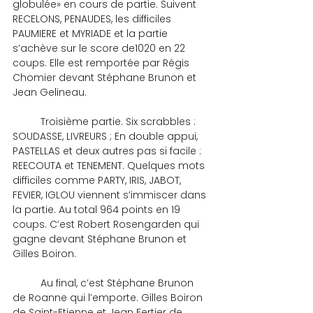
globulée» en cours de partie. Suivent 
RECELONS, PENAUDES, les difficiles 
PAUMIERE et MYRIADE et la partie 
s’achève sur le score de1020 en 22 
coups. Elle est remportée par Régis 
Chomier devant Stéphane Brunon et 
Jean Gelineau.
	Troisième partie. Six scrabbles : 
SOUDASSE, LIVREURS ; En double appui, 
PASTELLAS et deux autres pas si facile : 
REECOUTA et TENEMENT. Quelques mots 
difficiles comme PARTY, IRIS, JABOT, 
FEVIER, IGLOU viennent s’immiscer dans 
la partie. Au total 964 points en 19 
coups. C’est Robert Rosengarden qui 
gagne devant Stéphane Brunon et 
Gilles Boiron.
	Au final, c’est Stéphane Brunon 
de Roanne qui l’emporte. Gilles Boiron 
de Saint-Etienne et Jean Fertier de 