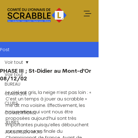
Post
Voir tout
PHASE III ; St-Didier au Mont-d'Or
Voir tout
08/12/02
BUREAU
Le ciel est gris, la neige n’est pas loin : « 
CLASSIQUE
C’est un temps à jouer au scrabble » 
CLUBS
me dit ma voisine. Effectivement, les 
trois parties qui vont nous être 
COMPETITIONS
proposées aujourd’hui sont très 
JEUNES
importantes puisqu’elles débouchent 
sur une place en finale du 
JOUEURS DU MOIS
Championnat de France. Avant de 