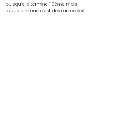
puisqu’elle termine 110ème mais 
rappelons que c’est déjà un exploit 
exceptionnel d’être qualifié pour cette 
phase.
Gérard Gouttard
COMPETITIONS
Commentaires