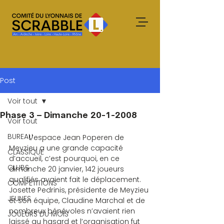
Post
Voir tout
Phase 3 – Dimanche 20-1-2008
Voir tout
BUREAU
	L’espace Jean Poperen de 
Meyzieu a une grande capacité 
CLASSIQUE
d’accueil, c’est pourquoi, en ce 
CLUBS
dimanche 20 janvier, 142 joueurs 
qualifiés avaient fait le déplacement. 
COMPETITIONS
Josette Pedrinis, présidente de Meyzieu 
JEUNES
et son équipe, Claudine Marchal et de 
nombreux bénévoles n’avaient rien 
JOUEURS DU MOIS
laissé au hasard et l’organisation fut 