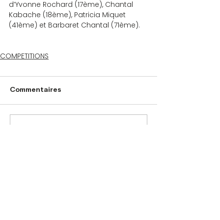
d’Yvonne Rochard (17ème), Chantal 
Kabache (18ème), Patricia Miquet 
(41ème) et Barbaret Chantal (71ème).
COMPETITIONS
Commentaires
Rédigez un commentaire...