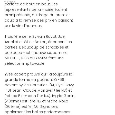
DIVERS
parfaite de bout en bout. Les 
représentants de la mairie étaient 
omniprésents, du tirage du premier 
coup à la remise des prix en passant 
par le vin d’honneur.
Trois 1ère série, Sylvain Ravot, Joël 
Arnollet et Gilles Boiron, énoncent les 
parties. Beaucoup de scrabbles et 
quelques mots nouveaux comme 
MODIF, QINGS ou YAMBA font une 
sélection impitoyable.
Yves Robert prouve qu’il a toujours la 
grande forme en gagnant à -66 
devant Sylvie Couturier -84, Cyril Cavy 
-101, Jean-Claude Maillavin (1er N3) et 
Patrice Biermann (1er N4). Ingrid Gonin 
(40ème) est 1ère N5 et Michel Roux 
(26ème) est 1er N6. Signalons 
également les belles performances 