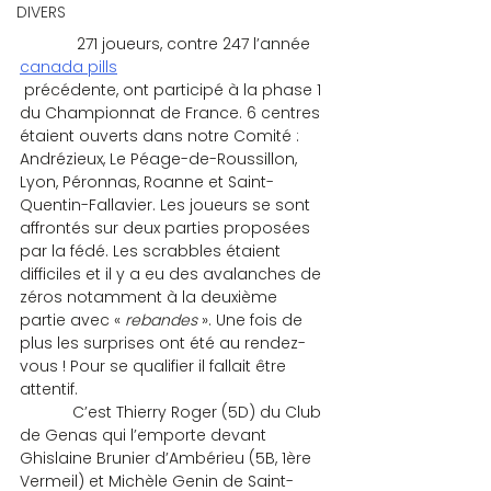
DIVERS
             271 joueurs, contre 247 l’année 
canada pills
 précédente, ont participé à la phase 1 
du Championnat de France. 6 centres 
étaient ouverts dans notre Comité : 
Andrézieux, Le Péage-de-Roussillon, 
Lyon, Péronnas, Roanne et Saint-
Quentin-Fallavier. Les joueurs se sont 
affrontés sur deux parties proposées 
par la fédé. Les scrabbles étaient 
difficiles et il y a eu des avalanches de 
zéros notamment à la deuxième 
partie avec «
 rebandes
 ». Une fois de 
plus les surprises ont été au rendez-
vous ! Pour se qualifier il fallait être 
attentif.
            C’est Thierry Roger (5D) du Club 
de Genas qui l’emporte devant 
Ghislaine Brunier d’Ambérieu (5B, 1ère 
Vermeil) et Michèle Genin de Saint-