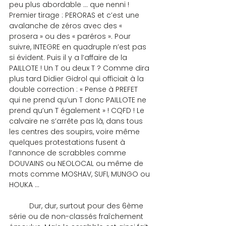
peu plus abordable … que nenni ! 
Premier tirage : PERORAS et c’est une 
avalanche de zéros avec des « 
prosera » ou des « paréros ». Pour 
suivre, INTEGRE en quadruple n’est pas 
si évident. Puis il y a l’affaire de la 
PAILLOTE ! Un T ou deux T ? Comme dira 
plus tard Didier Gidrol qui officiait à la 
double correction : « Pense à PREFET 
qui ne prend qu’un T donc PAILLOTE ne 
prend qu’un T également » ! CQFD ! Le 
calvaire ne s’arrête pas là, dans tous 
les centres des soupirs, voire même 
quelques protestations fusent à 
l’annonce de scrabbles comme 
DOUVAINS ou NEOLOCAL ou même de 
mots comme MOSHAV, SUFI, MUNGO ou 
HOUKA …
	Dur, dur, surtout pour des 6ème 
série ou de non-classés fraîchement 