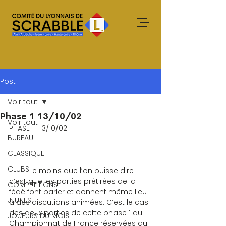
Post
Voir tout
Phase 1 13/10/02
Voir tout
PHASE 1   13/10/02
BUREAU
CLASSIQUE
CLUBS
	Le moins que l’on puisse dire 
c’est que les parties prétirées de la 
COMPETITIONS
fédé font parler et donnent même lieu 
JEUNES
à des discutions animées. C’est le cas 
des deux parties de cette phase 1 du 
JOUEURS DU MOIS
Championnat de France réservées au 