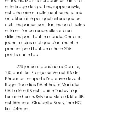
émoulus. Mais le scrabble est ainsi fait 
et le tirage des parties, rappelons-le, 
est aléatoire et nullement sélectionné 
ou déterminé par quel critère que ce 
soit. Les parties sont faciles ou difficiles 
et là en l’occurrence, elles étaient 
difficiles pour tout le monde. Certains 
jouent moins mal que d’autres et le 
premier perd tout de même 258 
points sur le top !
	273 joueurs dans notre Comité, 
160 qualifiés. Françoise Vernet 5A de 
Péronnas remporte l’épreuve devant 
Roger Tourdias 5A et André Marin, 1er 
6A. La 1ère 5B est Janine Tastevin qui 
termine 6ème, Sylviane Mérard, 1ère 6B 
est 18ème et Claudette Boely, 1ère NC 
finit 44ème.