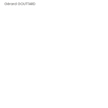
Gérard GOUTTARD
COMPETITIONS
Commentaires
Rédigez un commentaire...