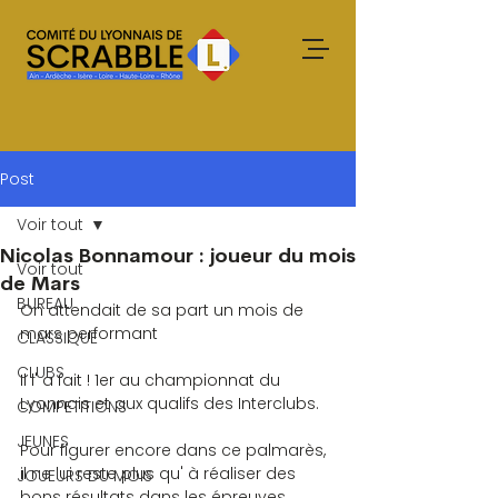
Post
Voir tout
Nicolas Bonnamour : joueur du mois
Voir tout
de Mars
BUREAU
On attendait de sa part un mois de 
mars performant
CLASSIQUE
CLUBS
Il l' a fait ! 1er au championnat du 
Lyonnais et aux qualifs des Interclubs.
COMPETITIONS
JEUNES
Pour figurer encore dans ce palmarès, 
il ne lui reste plus qu' à réaliser des 
JOUEURS DU MOIS
bons résultats dans les épreuves 