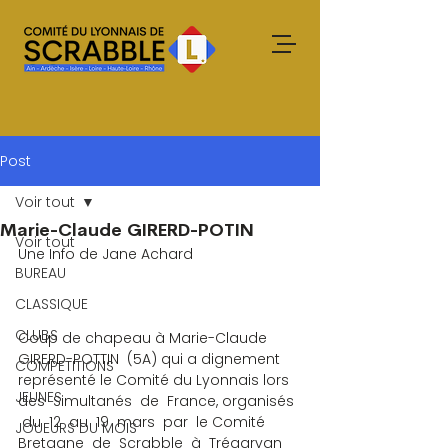
Post
Voir tout
Marie-Claude GIRERD-POTIN
Voir tout
Une Info de Jane Achard
BUREAU
CLASSIQUE
CLUBS
Coup de chapeau à Marie-Claude 
GIRERD-POTTIN  (5A) qui a dignement 
COMPETITIONS
représenté le Comité du Lyonnais lors  
JEUNES
des  Simultanés  de  France, organisés  
 du  12  au  19  mars  par  le Comité 
JOUEURS DU MOIS
Bretagne  de  Scrabble  à  Trégarvan  