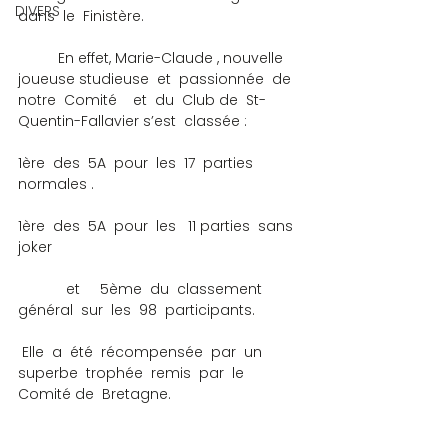
DIVERS
dans  le  Finistère.
 	En effet, Marie-Claude , nouvelle  
joueuse studieuse  et  passionnée  de  
notre  Comité    et  du  Club de  St-
Quentin-Fallavier s’est  classée :
1ère  des  5A  pour  les  17  parties  
normales .
1ère  des  5A  pour  les   11 parties  sans  
joker
            et     5ème  du  classement  
général  sur  les  98  participants.
 Elle  a  été  récompensée  par  un  
superbe  trophée  remis  par  le 
Comité de  Bretagne.