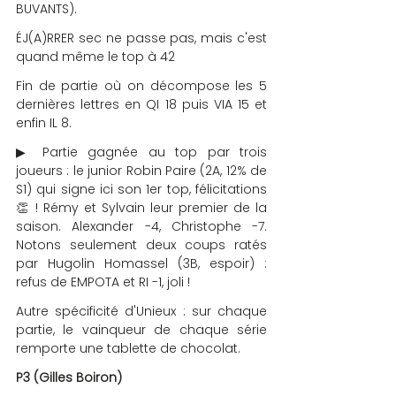
BUVANTS).
ÉJ(A)RRER sec ne passe pas, mais c'est 
quand même le top à 42
Fin de partie où on décompose les 5 
dernières lettres en QI 18 puis VIA 15 et 
enfin IL 8.
▶ Partie gagnée au top par trois 
joueurs : le junior Robin Paire (2A, 12% de 
S1) qui signe ici son 1er top, félicitations 
👏 ! Rémy et Sylvain leur premier de la 
saison. Alexander -4, Christophe -7. 
Notons seulement deux coups ratés 
par Hugolin Homassel (3B, espoir) : 
refus de EMPOTA et RI -1, joli !
Autre spécificité d'Unieux : sur chaque 
partie, le vainqueur de chaque série 
remporte une tablette de chocolat.
P3 (Gilles Boiron)