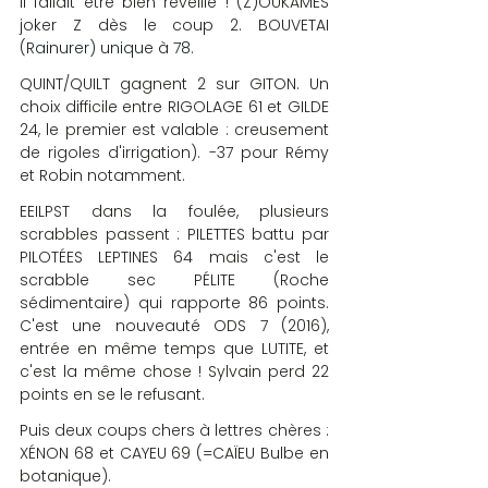
Il fallait être bien réveillé ! (Z)OUKAMES 
joker Z dès le coup 2. BOUVETAI 
(
Rainurer) unique à 78.
QUINT/QUILT gagnent 2 sur GITON. Un 
choix difficile entre RIGOLAGE 61 et GILDE 
24, le premier est valable : creusement 
de rigoles d'irrigation). -37 pour Rémy 
et Robin notamment.
EEILPST dans la foulée, plusieurs 
scrabbles passent : PILETTES battu par 
PILOTÉES LEPTINES 64 mais c'est le 
scrabble sec PÉLITE (Roche 
sédimentaire) qui rapporte 86 points. 
C'est une nouveauté ODS 7 (2016), 
entrée en même temps que LUTITE, et 
c'est la même chose ! Sylvain perd 22 
points en se le refusant.
Puis deux coups chers à lettres chères : 
XÉNON 68 et CAYEU 69 (=CAÏEU Bulbe en 
botanique).