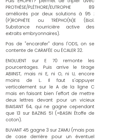
Puis EHOPRT? permet de tripler avec 
PROTHÈSE/PLÉTHORE/EUTROPHE 89 
améliorés par deux solutions à 95 : 
(P)ROPHÈTE ou TRÉPHO(N)E (Biol. 
Substance nourricière active des 
extraits embryonnaires).
Pas de "encarafer" dans l'ODS, on se 
contente de CARAFÉE ou ÉCALER 32.
ENGLUENT sur E 70 remonte les 
pourcentages. Puis arrive le tirage 
ABIINST, mais ni E, ni O, ni U, encore 
moins de L. Il faut s'appuyer 
verticalement sur le A de la ligne C 
mais en faisant bien l'effort de mettre 
deux lettres devant pour un vicieux 
BIAISANT 64, qui ne gagne cependant 
que 13 sur BAZINS 51 (=BASIN Étoffe de 
coton).
BUVANT 45 gagne 3 sur ZAMU (mais pas 
de case derrière pour un éventuel 