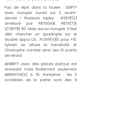
Pas de répit dans la foulée : EEIIPT? 
avec nonuple ouvert sur S avant-
dernier ! Plusieurs triples : IPSÉITÉ(S) 
amélioré par PIÉTIS(M)E PIÉTIS(T)E 
S(T)IPITÉE 80.
 Mais aucun nonuple. Il faut 
aller chercher un quadruple sur le 
double appui OS : POSITI(V)ÉE pour +10. 
Sylvain se refuse la transitivité et 
Christophe comble ainsi ses 10 points 
de retard.
AENRRT? avec des places partout est 
stressant mais finalement seulement 
ARRENTON(S) à 70. Rarissime : les 3 
scrabbles de la partie sont des 9 
lettres !
La fin est moins agitée. HALVA 45 
(Confiserie orientale). Puis le tirage
DDILLNU permet DEUIL à 18 qui surprend 
à la fois Christophe et Sylvain qui 