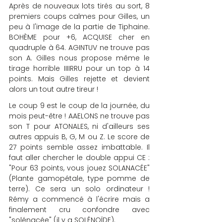
Après de nouveaux lots tirés au sort, 8 
premiers coups calmes pour Gilles, un 
peu à l'image de la partie de Tiphaine. 
BOHÈME pour +6, ACQUISE cher en 
quadruple à 64. AGINTUV ne trouve pas 
son A. Gilles nous propose même le 
tirage horrible IIIIRRU pour un top à 14 
points. Mais Gilles rejette et devient 
alors un tout autre tireur !
Le coup 9 est le coup de la journée, du 
mois peut-être ! AAELONS ne trouve pas 
son T pour ATONALES, ni d'ailleurs ses 
autres appuis B, G, M ou Z. Le score de 
27 points semble assez imbattable. Il 
faut aller chercher le double appui CE : 
"Pour 63 points, vous jouez SOLANACÉE" 
(Plante gamopétale, type pomme de 
terre). Ce sera un solo ordinateur ! 
Rémy a commencé à l'écrire mais a 
finalement cru confondre avec 
"solénacée" (il y a SOLÉNOÏDE).