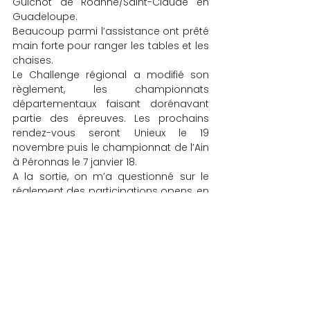
Guichot de Roanne/Saint-Claude en 
Guadeloupe.
Beaucoup parmi l’assistance ont prêté 
main forte pour ranger les tables et les 
chaises.
Le Challenge régional a modifié son 
règlement, les championnats 
départementaux faisant dorénavant 
partie des épreuves. Les prochains 
rendez-vous seront Unieux le 19 
novembre puis le championnat de l’Ain 
à Péronnas le 7 janvier 18.
A la sortie, on m’a questionné sur le 
réglement des participations opens, en 
fait un joueur open ne peut prétendre à 
rien dans un championnat 
départemental qui n’est pas le sien. Il 
apporte sa valeur, prend les points 
selon ses performances, une photo s’il 
est sur le podium : plus le tournoi est 
important et l’organisateur d’envisager 
une récompense pour les extérieurs 