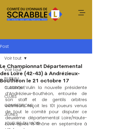
Post
Voir tout
Le Championnat Départemental
Voir tout
des Loire (42-43) à Andrézieux-
BUREAU
Bouthéon le 21 octobre 17
CLASSIQUE
Suzanne Vulin la nouvelle présidente 
d’Andrézieux-Bouthéon, entourée de 
CLUBS
son staff et de gentils arbitres 
COMPETITIONS
extérieurs, reçoit les 101 joueurs venus 
de tout le comité pour disputer ce 
JEUNES
deuxième départemental Loire/Haute-
JOUEURS DU MOIS
Loire après le Rhône en septembre à 