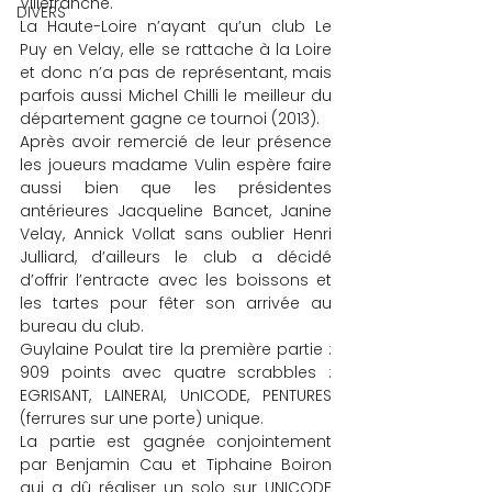
Villefranche.
DIVERS
La Haute-Loire n’ayant qu’un club Le 
Puy en Velay, elle se rattache à la Loire 
et donc n’a pas de représentant, mais 
parfois aussi Michel Chilli le meilleur du 
département gagne ce tournoi (2013).
Après avoir remercié de leur présence 
les joueurs madame Vulin espère faire 
aussi bien que les présidentes 
antérieures Jacqueline Bancet, Janine 
Velay, Annick Vollat sans oublier Henri 
Julliard, d’ailleurs le club a décidé 
d’offrir l’entracte avec les boissons et 
les tartes pour fêter son arrivée au 
bureau du club.
Guylaine Poulat tire la première partie : 
909 points avec quatre scrabbles : 
EGRISANT, LAINERAI, UnICODE, PENTURES 
(ferrures sur une porte) unique.
La partie est gagnée conjointement 
par Benjamin Cau et Tiphaine Boiron 
qui a dû réaliser un solo sur UNICODE 