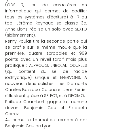
(ODS 7, Jeu de caractères en 
informatique qui permet de codifier 
tous les systèmes d’écriture) à -7 du 
top. Jérôme Reynaud se classe 3e. 
Anne Lions réalise un solo avec SEXTO 
(sixièmement).
Rémy Poulat tire la seconde partie qui 
se profile sur le même moule que la 
première, quatre scrabbles et 969 
points avec un réveil tardif mais plus 
prolifique : ALPAGUaI, ENROLAI, IODUREES 
(qui contient du sel de l’acide 
iodhydrique) unique et ENERVONS. A 
nouveau deux solistes : les Diamants 
Charles Bozzaco Colona et Jean Fertier 
s’illustrent grâce à SELECT, et à DECIMO.
Philippe Chambert gagne la manche 
devant Benjamin Cau et Elisabeth 
Carrez.
Au cumul le tournoi est remporté par 
Benjamin Cau de Lyon.