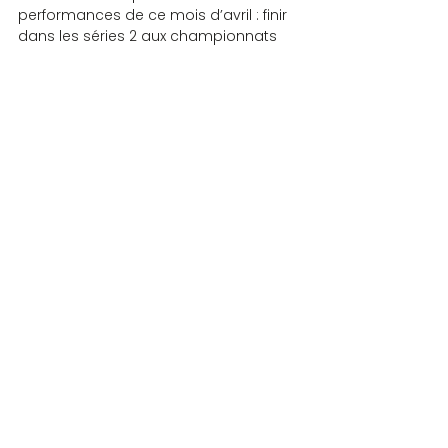
performances de ce mois d’avril : finir 
dans les séries 2 aux championnats 
de France à Tours en Elite et Blitz, 
terminer dans les séries 1 au multiplex 
de Beynost !
Bravo pour cet autoportrait qui me 
facilite grandement la tâche 😉
JOUEURS DU MOIS
Commentaires
Rédigez un commentaire...