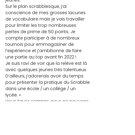
Sur le plan scrabblesque, j’ai 
conscience de mes grosses lacunes 
de vocabulaire mais je vais travailler 
pour limiter les trop nombreuses 
pertes de prime de 50 points. Je 
compte participer à de nombreux 
tournois pour emmagasiner de 
l’expérience et j’ambitionne de faire 
une partie au top avant fin 2022 !
Je suis ravi de voir que la relève est là 
avec quelques jeunes très talentueux. 
D’ailleurs, j’adorerais avoir du temps 
pour présenter la pratique du Scrabble 
dans une école / un collège / un 
lycée. »
Vous l’avez compris, nous ne pouvons 
que nous réjouir de l’arrivée ce jeune 
et talentueux trentenaire au club de 
Lyon. Si le variant Omicron ne vient pas 
jouer les trouble-fête, on devrait le 
retrouver en 4e série dès la fin de cette 