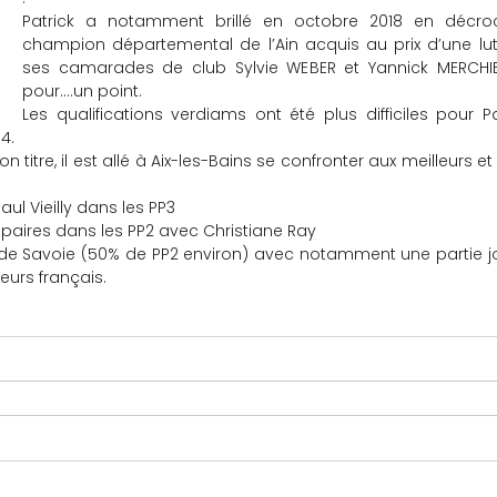
Patrick a notamment brillé en octobre 2018 en décroch
champion départemental de l’Ain acquis au prix d’une lutt
ses camarades de club Sylvie WEBER et Yannick MERCHIERS
pour….un point.
Les qualifications verdiams ont été plus difficiles pour Pa
4.
 titre, il est allé à Aix-les-Bains se confronter aux meilleurs et 
l Vieilly dans les PP3
paires dans les PP2 avec Christiane Ray
e Savoie (50% de PP2 environ) avec notamment une partie jo
eurs français.