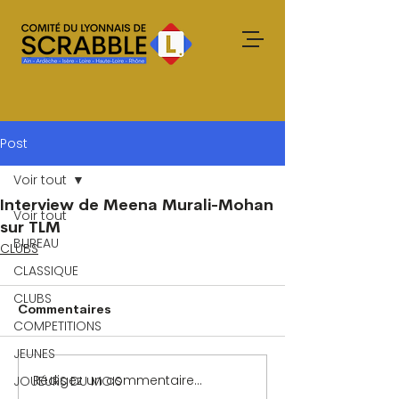
Post
Voir tout
Interview de Meena Murali-Mohan
Voir tout
sur TLM
BUREAU
CLUBS
CLASSIQUE
CLUBS
Commentaires
COMPETITIONS
JEUNES
Rédigez un commentaire...
JOUEURS DU MOIS