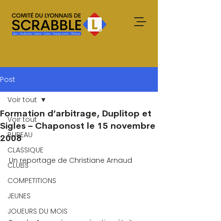
Post
Voir tout
Formation d’arbitrage, Duplitop et
Voir tout
Sigles – Chaponost le 15 novembre
BUREAU
2008
CLASSIQUE
Un reportage de Christiane Arnaud
CLUBS
COMPETITIONS
JEUNES
JOUEURS DU MOIS