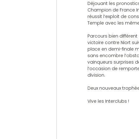
Déjouant les pronostics,
Champion de France Int
réussit l’exploit de co
Temple avec les mêmes
Parcours bien différent
victoire contre Niort su
place en demi-finale ma
sans encombre l’obstacl
vainqueurs surprises de
l’occasion de remporter
division.
Deux nouveaux trophées 
Vive les Interclubs !