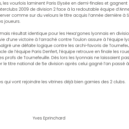
 les vourlois laminent Paris Elysée en demi-finales et gagnent l
erclubs 2009 de division 2 face à la redoutable équipe d’Anne
nserver comme sur du velours le titre acquis l’année dernière à 
 joueurs.
 mais résultat identique pour les Hexa’gones lyonnais en division
ivie d’une victoire à l’arraché contre Toulon assure à l’équipe l
lgré une défaite logique contre les archi-favoris de Tournefeui
e de l’équipe Paris Denfert, l’équipe retrouve en finale les rou
s profs de Tournefeuille. Dès lors les lyonnais ne laissaient pa
 le titre national de 5e division après celui gagné l’an passé 
qui vont rejoindre les vitrines déjà bien garnies des 2 clubs.
							Yves Eprinchard