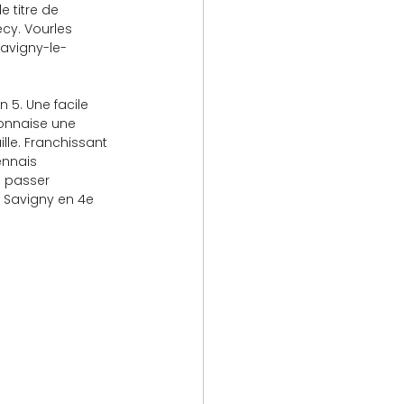
e titre de 
cy. Vourles 
Savigny-le-
 5. Une facile 
yonnaise une 
lle. Franchissant 
ennais 
s passer 
à Savigny en 4e 