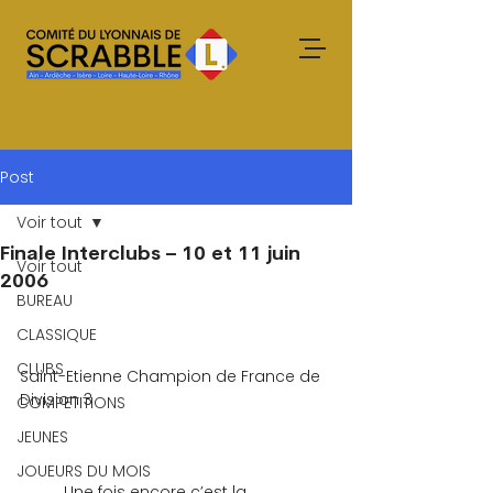
Post
Voir tout
Finale Interclubs – 10 et 11 juin
Voir tout
2006
BUREAU
CLASSIQUE
CLUBS
Saint-Etienne Champion de France de 
Division 3
COMPETITIONS
JEUNES
JOUEURS DU MOIS
	Une fois encore c’est la 