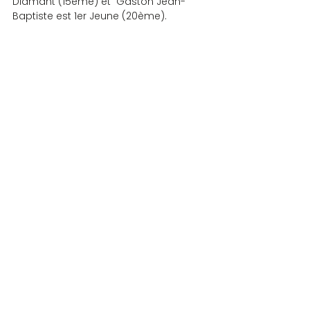
Diamant (15ème) et  Gaston Jean-
Baptiste est 1er Jeune (20ème).
Remercions le Club de Villefranche 
pour son accueil, les petits cadeaux 
sur les tables, les lots tirés au sort, les 
vins d’honneur particulièrement 
copieux, les petites attentions et 
rendez-vous à l’année prochaine.
COMPETITIONS
Commentaires
Rédigez un commentaire...