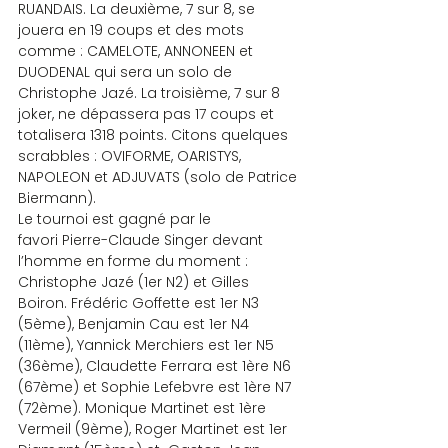
RUANDAIS. La deuxième, 7 sur 8, se 
jouera en 19 coups et des mots 
comme : CAMELOTE, ANNONEEN et 
DUODENAL qui sera un solo de 
Christophe Jazé. La troisième, 7 sur 8 
joker, ne dépassera pas 17 coups et 
totalisera 1318 points. Citons quelques 
scrabbles : OVIFORME, OARISTYS, 
NAPOLEON et ADJUVATS (solo de Patrice 
Biermann).
Le tournoi est gagné par le 
favori Pierre-Claude Singer devant 
l’homme en forme du moment : 
Christophe Jazé (1er N2) et Gilles 
Boiron. Frédéric Goffette est 1er N3 
(5ème), Benjamin Cau est 1er N4 
(11ème), Yannick Merchiers est 1er N5 
(36ème), Claudette Ferrara est 1ère N6 
(67ème) et Sophie Lefebvre est 1ère N7 
(72ème). Monique Martinet est 1ère 
Vermeil (9ème), Roger Martinet est 1er 