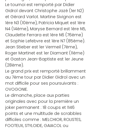
Le tournoi est remporté par Didier 
Gidrol devant Christophe Jazé (1er N2) 
et Gérard Varlot. Martine Sivignon est 
1ère N3 (10ème), Patricia Miquet est 1ère 
N4 (14ème), Maryse Bernard est 1ère N5, 
Claudette Ferrara est 1ère N6 (76ème) 
et Sophie Lefebvre est 1ère N7 (85ème). 
Jean Stieber est 1er Vermeil (7ème), 
Roger Martinet est 1er Diamant (11ème) 
et Gaston Jean-Baptiste est 1er Jeune 
(28ème).
Le grand prix est remporté brillamment 
au 7ème tour par Didier Gidrol avec un 
mot difficile pour ses poursuivants : 
OVOGONIE.
Le dimanche, place aux parties 
originales avec pour la première un 
joker permanent : 18 coups et 1146 
points et une multitude de scrabbles 
difficiles comme : MELCHIOR, ROLISTES, 
FOOTEUX, STYLOIDE, GAIACOL ou 