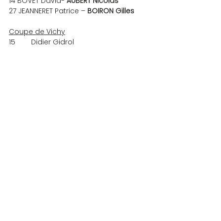
14 BOVET David- 
AUBERT Nicolas
27 JEANNERET Patrice – 
BOIRON Gilles
Coupe de Vichy
15        Didier Gidrol
32        Nicolas Aubert
37        Sylvain Ravot
62        Gilles Boiron
65        Stéphane Brunon
74        Rémy Poulat
82        Christophe Jazé
236      Françoise Cools (2ème des N4)
COMPETITIONS
Commentaires
Rédigez un commentaire...