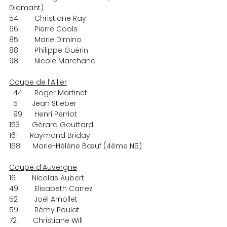
Diamant)
54        Christiane Ray
66        Pierre Cools
85        Marie Dimino
88        Philippe Guérin
98        Nicole Marchand
Coupe de l’Allier
  44      Roger Martinet
  51      Jean Stieber
  99      Henri Perriot
153      Gérard Gouttard
161      Raymond Briday
168      Marie-Hélène Bœuf (4ème N5)
Coupe d’Auvergne
16        Nicolas Aubert
49        Elisabeth Carrez
52        Joël Arnollet
59        Rémy Poulat
72        Christiane Will